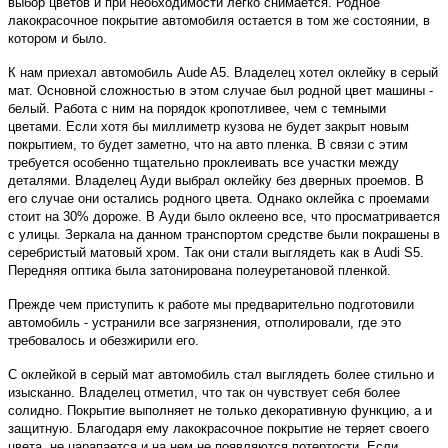
выбор цветов и при необходимости легко снимается. Родное
лакокрасочное покрытие автомобиля остается в том же состоянии, в
котором и было.
К нам приехал автомобиль Aude A5. Владелец хотел оклейку в серый
мат. Основной сложностью в этом случае был родной цвет машины -
белый. Работа с ним на порядок кропотливее, чем с темными
цветами. Если хотя бы миллиметр кузова не будет закрыт новым
покрытием, то будет заметно, что на авто пленка. В связи с этим
требуется особенно тщательно проклеивать все участки между
деталями. Владелец Ауди выбрал оклейку без дверных проемов. В
его случае они остались родного цвета. Однако оклейка с проемами
стоит на 30% дороже. В Ауди было оклеено все, что просматривается
с улицы. Зеркала на данном транспортом средстве были покрашены в
серебристый матовый хром. Так они стали выглядеть как в Audi S5.
Передняя оптика была затонирована полеуретановой пленкой.
Прежде чем приступить к работе мы предварительно подготовили
автомобиль - устранили все загрязнения, отполировали, где это
требовалось и обезжирили его.
С оклейкой в серый мат автомобиль стал выглядеть более стильно и
изысканно. Владелец отметил, что так он чувствует себя более
солидно. Покрытие выполняет не только декоративную функцию, а и
защитную. Благодаря ему лакокрасочное покрытие не теряет своего
цвета, не царапается и на нем не появляются потертости. Если