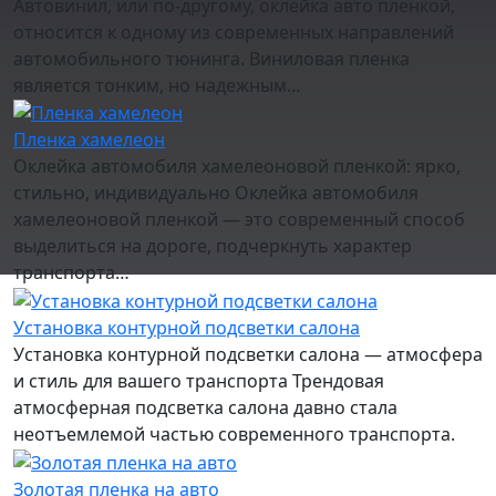
Автовинил, или по-другому, оклейка авто пленкой,
относится к одному из современных направлений
автомобильного тюнинга. Виниловая пленка
является тонким, но надежным…
Пленка хамелеон
Оклейка автомобиля хамелеоновой пленкой: ярко,
стильно, индивидуально Оклейка автомобиля
хамелеоновой пленкой — это современный способ
выделиться на дороге, подчеркнуть характер
транспорта…
Установка контурной подсветки салона
Установка контурной подсветки салона — атмосфера
и стиль для вашего транспорта Трендовая
атмосферная подсветка салона давно стала
неотъемлемой частью современного транспорта.
Золотая пленка на авто