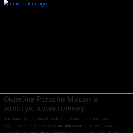
Оклейка Porsche Macan в
золотую хром пленку.
Материал для оклейки PorscheMacan использовали фирмы
«NipponCarbide» Японский качественный винил литой серии, с
хорошими износостойкими параметрами защитного слоя. В мире