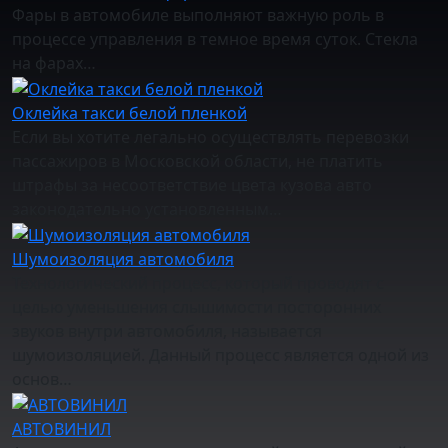
Фары в автомобиле выполняют важную роль в
процессе управления в темное время суток. Стекла
на фарах…
Оклейка такси белой пленкой
Если вы хотите легально осуществлять перевозки
пассажиров в Московской области, не платить
штрафы за несоответствие цвета кузова авто
законодательно установленным…
Шумоизоляция автомобиля
Технологический процесс, который проводят с
целью уменьшения слышимости посторонних
звуков внутри автомобиля, называется
шумоизоляцией. Данный процесс является одной из
основ…
АВТОВИНИЛ