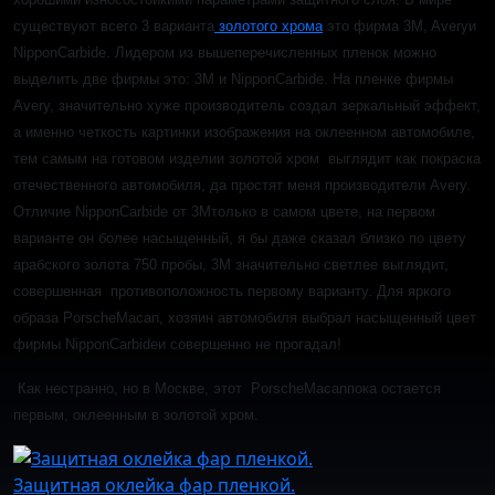
существуют всего 3 варианта
золотого хрома
это фирма 3M, Averyи
NipponCarbide. Лидером из вышеперечисленных пленок можно
выделить две фирмы это: 3M и NipponCarbide. На пленке фирмы
Avery, значительно хуже производитель создал зеркальный эффект,
а именно четкость картинки изображения на оклеенном автомобиле,
тем самым на готовом изделии золотой хром выглядит как покраска
отечественного автомобиля, да простят меня производители Avery.
Отличие NipponCarbide от 3Mтолько в самом цвете, на первом
варианте он более насыщенный, я бы даже сказал близко по цвету
арабского золота 750 пробы, 3М значительно светлее выглядит,
совершенная противоположность первому варианту. Для яркого
образа PorscheMacan, хозяин автомобиля выбрал насыщенный цвет
фирмы NipponCarbideи совершенно не прогадал!
Как нестранно, но в Москве, этот PorscheMacanпока остается
первым, оклеенным в золотой хром.
Защитная оклейка фар пленкой.