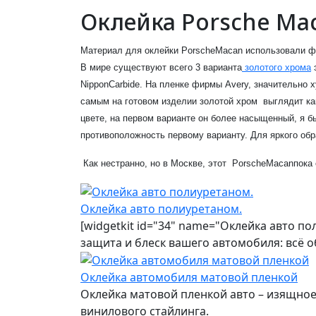
Оклейка Porsche Mac
Материал для оклейки PorscheMacan использовали фи
В мире существуют всего 3 варианта
золотого хрома
э
NipponCarbide. На пленке фирмы Avery, значительно 
самым на готовом изделии золотой хром выглядит как
цвете, на первом варианте он более насыщенный, я б
противоположность первому варианту. Для яркого об
Как нестранно, но в Москве, этот PorscheMacanпока
Оклейка авто полиуретаном.
[widgetkit id="34" name="Оклейка авто п
защита и блеск вашего автомобиля: всё 
Оклейка автомобиля матовой пленкой
Оклейка матовой пленкой авто – изящно
винилового стайлинга.