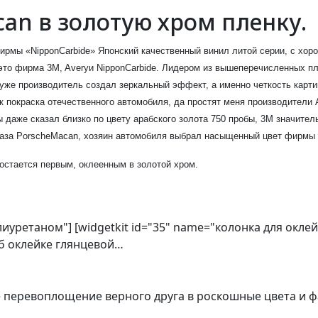
an в золотую хром пленку.
рмы «NipponCarbide» Японский качественный винил литой серии, с хор
то фирма 3M, Averyи NipponCarbide. Лидером из вышеперечисленных п
хуже производитель создал зеркальный эффект, а именно четкость карт
 покраска отечественного автомобиля, да простят меня производители A
ы даже сказал близко по цвету арабского золота 750 пробы, 3М значите
раза PorscheMacan, хозяин автомобиля выбрал насыщенный цвет фирмы 
 остается первым, оклеенным в золотой хром.
олиуретаном"] [widgetkit id="35" name="колонка для окл
об оклейке глянцевой…
е перевоплощение верного друга в роскошные цвета и 