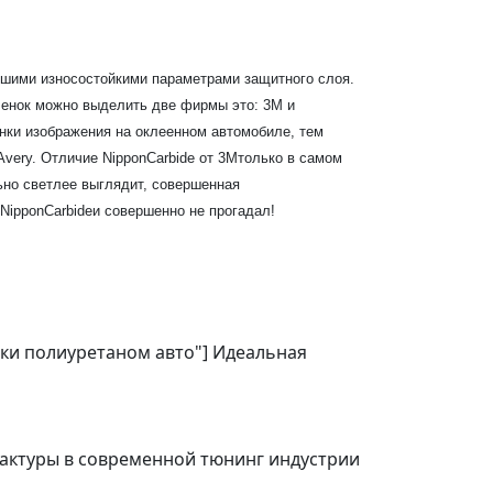
ошими износостойкими параметрами защитного слоя.
ленок можно выделить две фирмы это: 3M и
инки изображения на оклеенном автомобиле, тем
very. Отличие NipponCarbide от 3Mтолько в самом
льно светлее выглядит, совершенная
NipponCarbideи совершенно не прогадал!
ейки полиуретаном авто"] Идеальная
фактуры в современной тюнинг индустрии