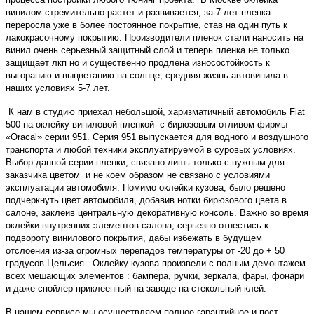
винилом стремительно растет и развивается, за 7 лет пленка
переросла уже в более постоянное покрытие, став на один путь к
лакокрасочному покрытию. Производители пленок стали наносить на
винил очень серьезный защитный слой и теперь пленка не только
защищает лкп но и существенно продлена износостойкость к
выгоранию и выцветанию на солнце, средняя жизнь автовинила в
наших условиях 5-7 лет.
К нам в студию приехал небольшой, харизматичный автомобиль Fiat
500 на оклейку виниловой пленкой с бирюзовым отливом фирмы
«Oracal» серии 951. Серия 951 выпускается для водного и воздушного
транспорта и любой техники эксплуатируемой в суровых условиях.
Выбор данной серии пленки, связано лишь только с нужным для
заказчика цветом и не коем образом не связано с условиями
эксплуатации автомобиля. Помимо оклейки кузова, было решено
подчеркнуть цвет автомобиля, добавив нотки бирюзового цвета в
салоне, заклеив центральную декоративную консоль. Важно во время
оклейки внутренних элементов салона, серьезно отнестись к
подвороту винилового покрытия, дабы избежать в будущем
отслоения из-за огромных перепадов температуры от -20 до + 50
градусов Цельсия. Оклейку кузова произвели с полным демонтажем
всех мешающих элементов : бампера, ручки, зеркала, фары, фонари
и даже спойлер приклеенный на заводе на стекольный клей.
В нашем сервисе мы осуществляем полное гарантийное и пост