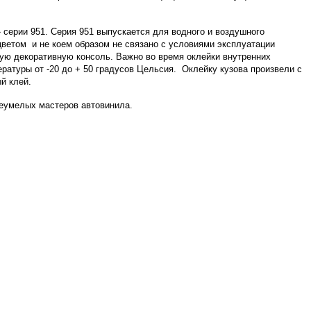
серии 951. Серия 951 выпускается для водного и воздушного
цветом и не коем образом не связано с условиями эксплуатации
ную декоративную консоль. Важно во время оклейки внутренних
ратуры от -20 до + 50 градусов Цельсия. Оклейку кузова произвели с
й клей.
неумелых мастеров автовинила.