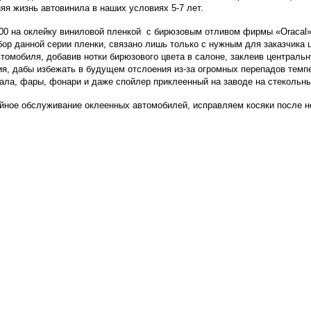
яя жизнь автовинила в наших условиях 5-7 лет.
00 на оклейку виниловой пленкой с бирюзовым отливом фирмы «Oracal» 
ор данной серии пленки, связано лишь только с нужным для заказчика 
томобиля, добавив нотки бирюзового цвета в салоне, заклеив централь
ия, дабы избежать в будущем отслоения из-за огромных перепадов темпе
ла, фары, фонари и даже спойлер приклеенный на заводе на стекольны
ийное обслуживание оклеенных автомобилей, исправляем косяки после 