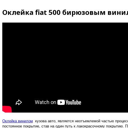
Оклейка fiat 500 бирюзовым вини
Оклейка винилом
кузова авто, является неотъемлемой частью процесса
постоянное покрытие, став на один путь к лакокрасочному покрытию. 