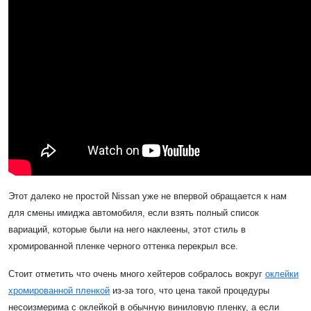
Этот далеко не простой Nissan уже не впервой обращается к нам
для смены имиджа автомобиля, если взять полный список
вариаций, которые были на него наклеены, этот стиль в
хромированной пленке черного оттенка перекрыл все.
Стоит отметить что очень много хейтеров собралось вокруг
оклейки
хромированной пленкой
из-за того, что цена такой процедуры
несоизмерима с оклейкой в обычную виниловую пленку, а если