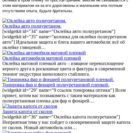
оклейки в хром пленку по простой причине: многие не связываются с
этим материалом из-за его дороговизны и маленьким или полным
отсутствием опыта, будьте бдительны.
Оклейка авто полиуретаном.
[widgetkit id="34" name="Оклейка авто полиуретаном"]
[widgetkit id="35" name="колонка для оклейки полиуретаном
авто"] Идеальная защита и блеск вашего автомобиля: всё об
оклейке глянцевой…
Оклейка автомобиля матовой пленкой
Оклейка матовой пленкой авто – изящное перевоплощение
верного друга в роскошные цвета и фактуры в современной
тюнинг индустрии винилового стайлинга.
Тонировка фар и фонарей полиуретановой пленкой.
[widgetkit id="29" name="9 ссылок тонировка оптики"] Всем
привет, хотим вас познакомить с таким материалом как
полиуретановая пленка для фар и фонарей…
Защита капота от сколов
[widgetkit id="36" name="Оклейка капота полиуретаном"]
Неприятная тема у нас пойдет о своевременной защите капота
от сколов. Новый автомобиль или…