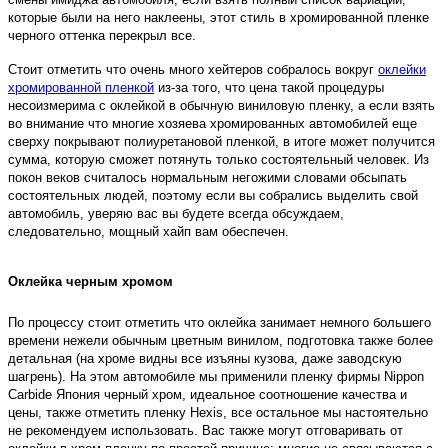
которые были на него наклеены, этот стиль в хромированной пленке
черного оттенка перекрыл все.
Стоит отметить что очень много хейтеров собралось вокруг
оклейки
хромированной пленкой
из-за того, что цена такой процедуры
несоизмерима с оклейкой в обычную виниловую пленку, а если взять
во внимание что многие хозяева хромированных автомобилей еще
сверху покрывают полиуретановой пленкой, в итоге может получится
сумма, которую сможет потянуть только состоятельный человек. Из
покон веков считалось нормальным негожими словами обсыпать
состоятельных людей, поэтому если вы собрались выделить свой
автомобиль, уверяю вас вы будете всегда обсуждаем,
следовательно, мощный хайп вам обеспечен.
Оклейка черным хромом
По процессу стоит отметить что оклейка занимает немного большего
времени нежели обычным цветным винилом, подготовка также более
детальная (на хроме видны все изъяны кузова, даже заводскую
шагрень). На этом автомобиле мы применили пленку фирмы Nippon
Carbide Япония черный хром, идеальное соотношение качества и
цены, также отметить пленку Hexis, все остальное мы настоятельно
не рекомендуем использовать. Вас также могут отговаривать от