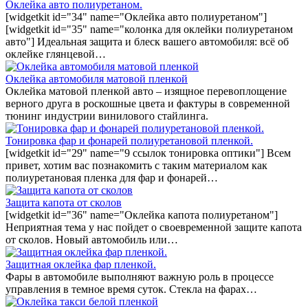
Оклейка авто полиуретаном.
[widgetkit id="34" name="Оклейка авто полиуретаном"]
[widgetkit id="35" name="колонка для оклейки полиуретаном
авто"] Идеальная защита и блеск вашего автомобиля: всё об
оклейке глянцевой…
Оклейка автомобиля матовой пленкой
Оклейка матовой пленкой авто – изящное перевоплощение
верного друга в роскошные цвета и фактуры в современной
тюнинг индустрии винилового стайлинга.
Тонировка фар и фонарей полиуретановой пленкой.
[widgetkit id="29" name="9 ссылок тонировка оптики"] Всем
привет, хотим вас познакомить с таким материалом как
полиуретановая пленка для фар и фонарей…
Защита капота от сколов
[widgetkit id="36" name="Оклейка капота полиуретаном"]
Неприятная тема у нас пойдет о своевременной защите капота
от сколов. Новый автомобиль или…
Защитная оклейка фар пленкой.
Фары в автомобиле выполняют важную роль в процессе
управления в темное время суток. Стекла на фарах…