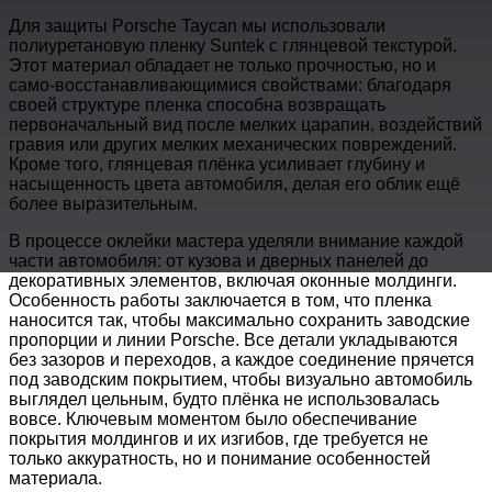
Для защиты Porsche Taycan мы использовали
полиуретановую пленку Suntek с глянцевой текстурой.
Этот материал обладает не только прочностью, но и
само-восстанавливающимися свойствами: благодаря
своей структуре пленка способна возвращать
первоначальный вид после мелких царапин, воздействий
гравия или других мелких механических повреждений.
Кроме того, глянцевая плёнка усиливает глубину и
насыщенность цвета автомобиля, делая его облик ещё
более выразительным.
В процессе оклейки мастера уделяли внимание каждой
части автомобиля: от кузова и дверных панелей до
декоративных элементов, включая оконные молдинги.
Особенность работы заключается в том, что пленка
наносится так, чтобы максимально сохранить заводские
пропорции и линии Porsche. Все детали укладываются
без зазоров и переходов, а каждое соединение прячется
под заводским покрытием, чтобы визуально автомобиль
выглядел цельным, будто плёнка не использовалась
вовсе. Ключевым моментом было обеспечивание
покрытия молдингов и их изгибов, где требуется не
только аккуратность, но и понимание особенностей
материала.