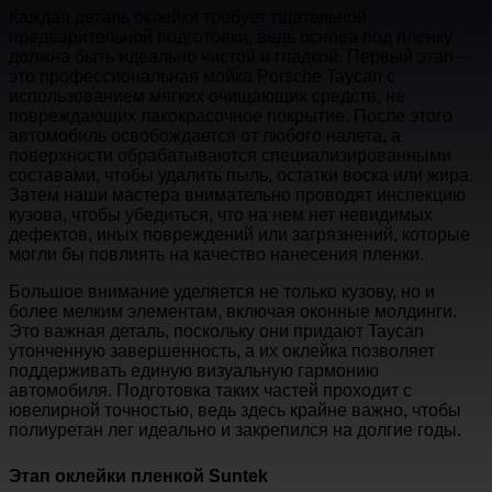
Каждая деталь оклейки требует тщательной
предварительной подготовки, ведь основа под пленку
должна быть идеально чистой и гладкой. Первый этап –
это профессиональная мойка Porsche Taycan с
использованием мягких очищающих средств, не
повреждающих лакокрасочное покрытие. После этого
автомобиль освобождается от любого налета, а
поверхности обрабатываются специализированными
составами, чтобы удалить пыль, остатки воска или жира.
Затем наши мастера внимательно проводят инспекцию
кузова, чтобы убедиться, что на нем нет невидимых
дефектов, иных повреждений или загрязнений, которые
могли бы повлиять на качество нанесения пленки.
Большое внимание уделяется не только кузову, но и
более мелким элементам, включая оконные молдинги.
Это важная деталь, поскольку они придают Taycan
утонченную завершенность, а их оклейка позволяет
поддерживать единую визуальную гармонию
автомобиля. Подготовка таких частей проходит с
ювелирной точностью, ведь здесь крайне важно, чтобы
полиуретан лег идеально и закрепился на долгие годы.
Этап оклейки пленкой Suntek