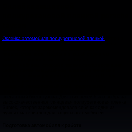
Оклейка защитной
полиуретановой пленкой porsche
taycan
Оклейка автомобиля полиуретановой пленкой
– это не
только способ защитить кузов от повреждений, но и
возможность подчеркнуть его эстетическую
привлекательность. Недавно в нашей студии мы
работали с роскошным Porsche Taycan –
электромобилем, который с первых секунд восхищает
своим утонченным дизайном, плавными линиями и
современной концепцией спортивного авто. Перед
владельцем стояла задача полностью сохранить
заводской лакокрасочный слой, предотвратить
появление царапин и сколов, а также запечатлеть
элегантный блеск кузова. Для этих целей была выбрана
высококачественная глянцевая полиуретановая пленка
Suntek, которая зарекомендовала себя как один из
лучших материалов для защиты автомобилей.
Подготовка автомобиля к работе