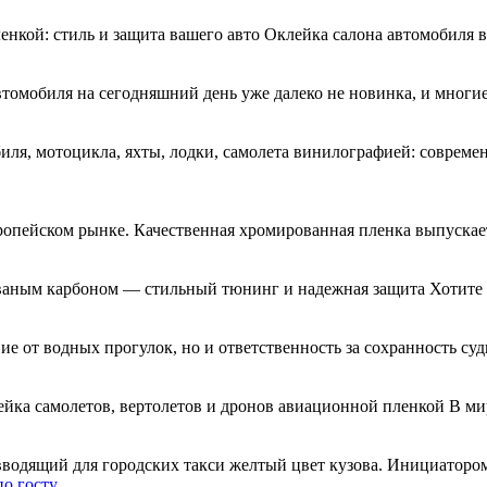
енкой: стиль и защита вашего авто Оклейка салона автомобиля
втомобиля на сегодняшний день уже далеко не новинка, и многи
я, мотоцикла, яхты, лодки, самолета винилографией: совреме
ропейском рынке. Качественная хромированная пленка выпускае
ваным карбоном — стильный тюнинг и надежная защита Хотите 
вие от водных прогулок, но и ответственность за сохранность су
ейка самолетов, вертолетов и дронов авиационной пленкой В м
одящий для городских такси желтый цвет кузова. Инициатором