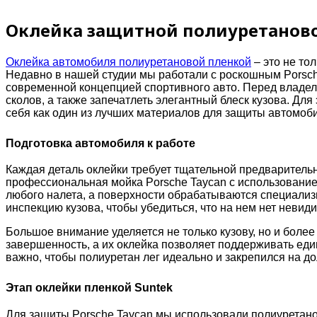
Оклейка защитной полиуретановой
Оклейка автомобиля полиуретановой пленкой
– это не то
Недавно в нашей студии мы работали с роскошным Porsch
современной концепцией спортивного авто. Перед владел
сколов, а также запечатлеть элегантный блеск кузова. Д
себя как один из лучших материалов для защиты автомоб
Подготовка автомобиля к работе
Каждая деталь оклейки требует тщательной предварительно
профессиональная мойка Porsche Taycan с использование
любого налета, а поверхности обрабатываются специализ
инспекцию кузова, чтобы убедиться, что на нем нет неви
Большое внимание уделяется не только кузову, но и боле
завершенность, а их оклейка позволяет поддерживать еди
важно, чтобы полиуретан лег идеально и закрепился на до
Этап оклейки пленкой Suntek
Для защиты Porsche Taycan мы использовали полиуретанов