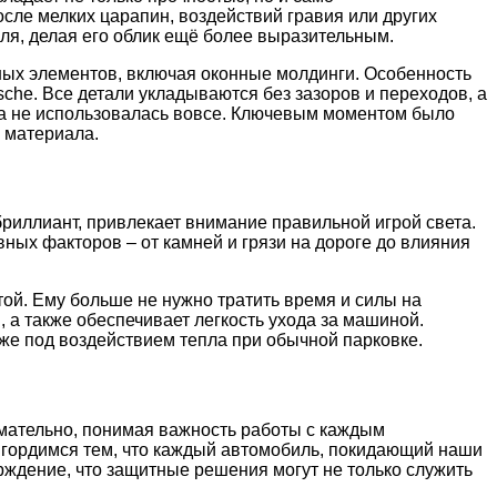
ле мелких царапин, воздействий гравия или других
ля, делая его облик ещё более выразительным.
вных элементов, включая оконные молдинги. Особенность
sche. Все детали укладываются без зазоров и переходов, а
ка не использовалась вовсе. Ключевым моментом было
й материала.
бриллиант, привлекает внимание правильной игрой света.
ных факторов – от камней и грязи на дороге до влияния
ой. Ему больше не нужно тратить время и силы на
 а также обеспечивает легкость ухода за машиной.
аже под воздействием тепла при обычной парковке.
имательно, понимая важность работы с каждым
гордимся тем, что каждый автомобиль, покидающий наши
рждение, что защитные решения могут не только служить