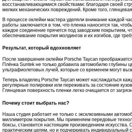
восстанавливающимися свойствами: благодаря своей стру
мелких механических повреждений. Кроме того, глянцевая
В процессе оклейки мастера уделяли внимание каждой ча
работы заключается в том, что пленка наносится так, что
каждое соединение прячется под заводским покрытием, ч
обеспечивание покрытия молдингов и их изгибов, где треб
Результат, который вдохновляет
После завершения оклейки Porsche Taycan преображается.
Плёнка Suntek не только добавила автомобилю глубины цве
ультрафиолетовых лучей, которые со временем могут выз
Теперь владелец Porsche Taycan может наслаждаться кажд
регулярные полировки или переживать за состояние кузов
Глянцевая поверхность пленки легко очищается от загрязн
Почему стоит выбрать нас?
Наша студия работает не только с эксклюзивными автомо
миллиметром покрытия. Мы применяем передовые техноло
боксы, становится настоящим произведением искусства. О
практическим целям, но и подчеркивать индивидуальный 