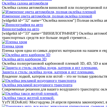
Оклейка салона автомобиля
Оклейка салона автомобиля виниловой или полиуретановой пл
Изменение цвета автомобиля, полная оклейка пленкой
[widgetkit id="32" name="Оклейка винилом"] Полная оклейка а
Винилография на авто
[widgetkit id="33" name="ВИНИЛОГРАФИЯ"] Оклейка автомобил
транспортных средств все больше людей стремятся…
Пленка хром
Пленка хром одна из самых дорогих материалов на нашем и ев
Оклейка авто карбоном 3D
Оклейка полиуретановой карбоновой пленкой 3D, 4D, 5D и ко
Защита и стиль: оклейка лодок, катеров и яхт пленками.
Владение лодкой, катером или яхтой – это не только удовольст
Оклейка рекламой воздушного транспорта
Современные решения для вашего воздушного транспорта: окл
Оклейка такси желтой пленкой.
YyfY3EDoKmU Мосгордума 24 апреля приняла законопроект, вв