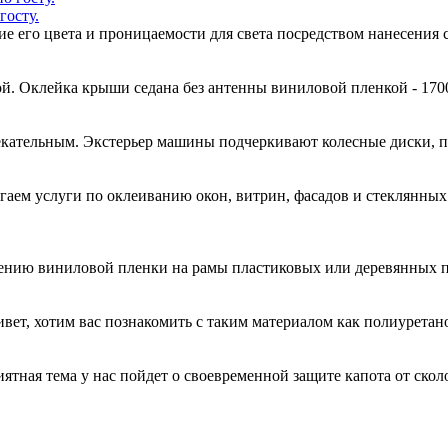
госту.
ние его цвета и проницаемости для света посредством нанесени
й. Оклейка крыши седана без антенны виниловой пленкой - 170
кательным. Экстерьер машины подчеркивают колесные диски, 
гаем услуги по оклеиванию окон, витрин, фасадов и стеклянн
есению виниловой пленки на рамы пластиковых или деревянных 
ривет, хотим вас познакомить с таким материалом как полиурета
иятная тема у нас пойдет о своевременной защите капота от ск