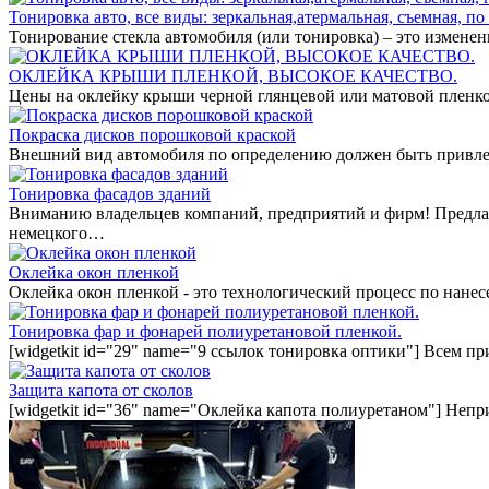
Тонировка авто, все виды: зеркальная,атермальная, съемная, по 
Тонирование стекла автомобиля (или тонировка) – это измене
ОКЛЕЙКА КРЫШИ ПЛЕНКОЙ, ВЫСОКОЕ КАЧЕСТВО.
Цены на оклейку крыши черной глянцевой или матовой пленко
Покраска дисков порошковой краской
Внешний вид автомобиля по определению должен быть привле
Тонировка фасадов зданий
Вниманию владельцев компаний, предприятий и фирм! Предла
немецкого…
Оклейка окон пленкой
Оклейка окон пленкой - это технологический процесс по нан
Тонировка фар и фонарей полиуретановой пленкой.
[widgetkit id="29" name="9 ссылок тонировка оптики"] Всем п
Защита капота от сколов
[widgetkit id="36" name="Оклейка капота полиуретаном"] Непр