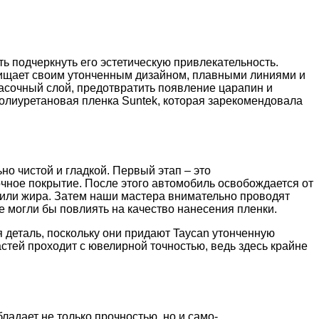
ть подчеркнуть его эстетическую привлекательность.
хищает своим утонченным дизайном, плавными линиями и
асочный слой, предотвратить появление царапин и
полиуретановая пленка Suntek, которая зарекомендовала
о чистой и гладкой. Первый этап – это
чное покрытие. После этого автомобиль освобождается от
 или жира. Затем наши мастера внимательно проводят
е могли бы повлиять на качество нанесения пленки.
 деталь, поскольку они придают Taycan утонченную
стей проходит с ювелирной точностью, ведь здесь крайне
ладает не только прочностью, но и само-