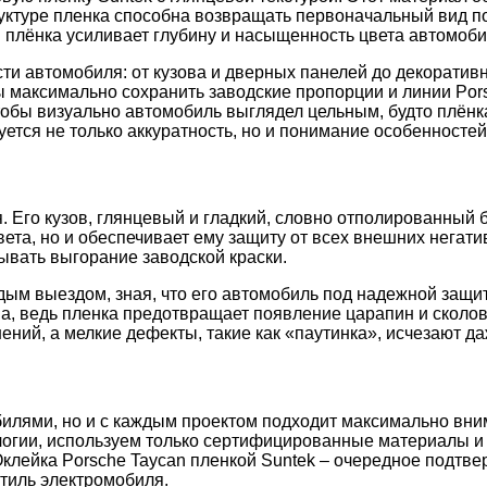
ктуре пленка способна возвращать первоначальный вид пос
 плёнка усиливает глубину и насыщенность цвета автомоби
сти автомобиля: от кузова и дверных панелей до декорати
бы максимально сохранить заводские пропорции и линии Por
тобы визуально автомобиль выглядел цельным, будто плён
уется не только аккуратность, но и понимание особенносте
 Его кузов, глянцевый и гладкий, словно отполированный 
та, но и обеспечивает ему защиту от всех внешних негатив
ывать выгорание заводской краски.
ым выездом, зная, что его автомобиль под надежной защит
а, ведь пленка предотвращает появление царапин и сколов,
ений, а мелкие дефекты, такие как «паутинка», исчезают д
билями, но и с каждым проектом подходит максимально вн
гии, используем только сертифицированные материалы и 
клейка Porsche Taycan пленкой Suntek – очередное подтве
стиль электромобиля.