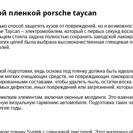
 пленкой porsche taycan
лько способ защитить кузов от повреждений, но и возможнос
e Taycan – электромобилем, который с первых секунд вос
ьцем стояла задача полностью сохранить заводской лакокр
ля этих целей была выбрана высококачественная глянцевая 
илей.
й подготовки, ведь основа под пленку должна быть идеальн
м мягких очищающих средств, не повреждающих лакокрасо
ированными составами, чтобы удалить пыль, остатки воска
димых дефектов, иных повреждений или загрязнений, которы
е мелким элементам, включая оконные молдинги. Это важная
ную визуальную гармонию автомобиля. Подготовка таких ча
лгие годы.
ую пленку Suntek с глянцевой текстурой. Этот материал об