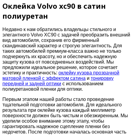
Оклейка Volvo xc90 в сатин
полиуретан
Недавно к нам обратились владельцы стильного и
элегантного Volvo XC90 с задачей преобразить внешний
вид автомобиля, сохранив его фирменный
скандинавский характер и строгую элегантность. Для
таких автомобилей премиум-класса важно не только
подчеркнуть их красоту, но и обеспечить надежную
защиту кузова от повседневных воздействий. Мы
предложили идеальное решение, которое сочетает
эстетику и практичность:
оклейку кузова прозрачной
матовой пленкой с эффектом сатина
и
тонировку
передней и задней оптики
с использованием
полиуретановой пленки для оптики.
Первым этапом нашей работы стало проведение
тщательной подготовки автомобиля. Для идеального
результата при оклейке кузова каждый миллиметр
поверхности должен быть чистым и обезжиренным. Мы
уделили особое внимание этому этапу, чтобы
гарантировать надежное сцепление пленки без
недочетов. После подготовки началась основная часть