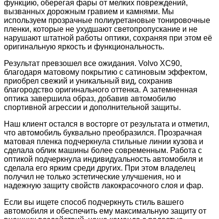
функцию, оберегая фары от мелких повреждений,
вызванных дорожным гравием и камнями. Мы
используем прозрачные полиуретановые тонировочные
пленки, которые не ухудшают светопропускание и не
нарушают штатной работы оптики, сохраняя при этом её
оригинальную яркость и функциональность.
Результат превзошел все ожидания. Volvo XC90,
благодаря матовому покрытию с сатиновым эффектом,
приобрел свежий и уникальный вид, сохранив
благородство оригинального оттенка. А затемненная
оптика завершила образ, добавив автомобилю
спортивной агрессии и дополнительной защиты.
Наш клиент остался в восторге от результата и отметил,
что автомобиль буквально преобразился. Прозрачная
матовая пленка подчеркнула стильные линии кузова и
сделала облик машины более современным. Работа с
оптикой подчеркнула индивидуальность автомобиля и
сделала его ярким среди других. При этом владелец
получил не только эстетические улучшения, но и
надежную защиту свойств лакокрасочного слоя и фар.
Если вы ищете способ подчеркнуть стиль вашего
автомобиля и обеспечить ему максимальную защиту от