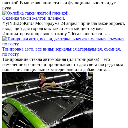
пленкой В мире авиации стиль и функциональность идут
рука…
Оклейка такси желтой пленкой.
YyfY3EDoKmU Мосгордума 24 апреля приняла законопроект,
вводящий для городских такси желтый цвет кузова.
Инициатором поправок к закону "Легальное такси в…
Тонировка авто, все виды: зеркальная,атермальная, съемная,
по госту.
Тонирование стекла автомобиля (или тонировка) – это
изменение его цвета и проницаемости для света посредством
нанесения специальных материалов или добавления…