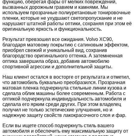
функцию, оберегая фары от мелких повреждений,
вызванных дорожным гравием и камнями. Мы
используем прозрачные полиуретановые тонировочные
пленки, которые не ухудшают светопропускание и не
нарушают штатной работы оптики, сохраняя при этом её
оригинальную яркость и функциональность.
Результат превзошел все ожидания. Volvo XC90,
благодаря матовому покрытию с сатиновым эффектом,
приобрел свежий и уникальный вид, сохранив
благородство оригинального оттенка. А затемненная
оптика завершила образ, добавив автомобилю
спортивной агрессии и дополнительной защиты.
Наш клиент остался в восторге от результата и отметил,
что автомобиль буквально преобразился. Прозрачная
матовая пленка подчеркнула стильные линии кузова и
сделала облик машины более современным. Работа с
оптикой подчеркнула индивидуальность автомобиля и
сделала его ярким среди других. При этом владелец
получил не только эстетические улучшения, но и
надежную защиту свойств лакокрасочного слоя и фар.
Если вы ищете способ подчеркнуть стиль вашего
автомобиля и обеспечить ему максимальную защиту от