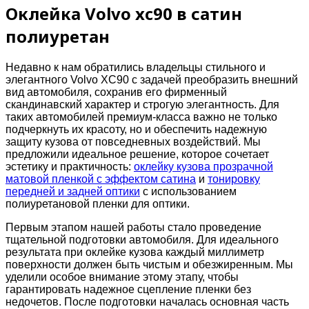
Оклейка Volvo xc90 в сатин
полиуретан
Недавно к нам обратились владельцы стильного и
элегантного Volvo XC90 с задачей преобразить внешний
вид автомобиля, сохранив его фирменный
скандинавский характер и строгую элегантность. Для
таких автомобилей премиум-класса важно не только
подчеркнуть их красоту, но и обеспечить надежную
защиту кузова от повседневных воздействий. Мы
предложили идеальное решение, которое сочетает
эстетику и практичность:
оклейку кузова прозрачной
матовой пленкой с эффектом сатина
и
тонировку
передней и задней оптики
с использованием
полиуретановой пленки для оптики.
Первым этапом нашей работы стало проведение
тщательной подготовки автомобиля. Для идеального
результата при оклейке кузова каждый миллиметр
поверхности должен быть чистым и обезжиренным. Мы
уделили особое внимание этому этапу, чтобы
гарантировать надежное сцепление пленки без
недочетов. После подготовки началась основная часть