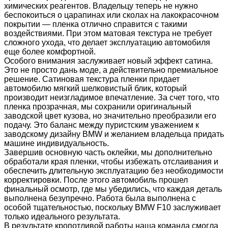
химических реагентов. Владельцу теперь не нужно
беспокоиться о царапинах или сколах на лакокрасочном
покрытии — пленка отлично справится с такими
воздействиями. При этом матовая текстура не требует
сложного ухода, что делает эксплуатацию автомобиля
еще более комфортной.
Особого внимания заслуживает новый эффект сатина.
Это не просто дань моде, а действительно премиальное
решение. Сатиновая текстура пленки придает
автомобилю мягкий шелковистый блик, который
производит неизгладимое впечатление. За счет того, что
пленка прозрачная, мы сохранили оригинальный
заводской цвет кузова, но значительно преобразили его
подачу. Это баланс между пуристским уважением к
заводскому дизайну BMW и желанием владельца придать
машине индивидуальность.
Завершив основную часть оклейки, мы дополнительно
обработали края пленки, чтобы избежать отслаивания и
обеспечить длительную эксплуатацию без необходимости
корректировки. После этого автомобиль прошел
финальный осмотр, где мы убедились, что каждая деталь
выполнена безупречно. Работа была выполнена с
особой тщательностью, поскольку BMW F10 заслуживает
только идеального результата.
В результате кропотливой работы наша команда смогла