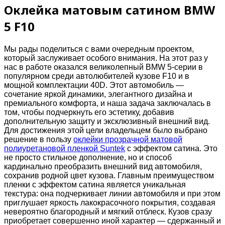
Оклейка матовым сатином BMW
5 F10
Мы рады поделиться с вами очередным проектом,
который заслуживает особого внимания. На этот раз у
нас в работе оказался великолепный BMW 5-серии в
популярном среди автолюбителей кузове F10 и в
мощной комплектации 40D. Этот автомобиль —
сочетание яркой динамики, элегантного дизайна и
премиального комфорта, и наша задача заключалась в
том, чтобы подчеркнуть его эстетику, добавив
дополнительную защиту и эксклюзивный внешний вид.
Для достижения этой цели владельцем было выбрано
решение в пользу
оклейки прозрачной матовой
полиуретановой пленкой Suntek
с эффектом сатина. Это
не просто стильное дополнение, но и способ
кардинально преобразить внешний вид автомобиля,
сохранив родной цвет кузова. Главным преимуществом
пленки с эффектом сатина является уникальная
текстура: она подчеркивает линии автомобиля и при этом
приглушает яркость лакокрасочного покрытия, создавая
невероятно благородный и мягкий отблеск. Кузов сразу
приобретает совершенно иной характер — сдержанный и