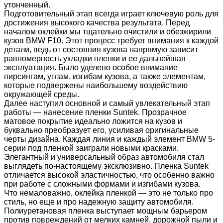
утонченный.
Подготовительный этап всегда играет ключевую роль для
достижения высокого качества результата. Перед
началом оклейки мы тщательно очистили и обезжирили
кузов BMW F10. Этот процесс требует внимания к каждой
детали, ведь от состояния кузова напрямую зависит
равномерность укладки пленки и ее дальнейшая
эксплуатация. Было уделено особое внимание
пирсингам, углам, изгибам кузова, а также элементам,
которые подвержены наибольшему воздействию
окружающей среды.
Далее наступил основной и самый увлекательный этап
работы — нанесение пленки Suntek. Прозрачное
матовое покрытие идеально ложится на кузов и
буквально преобразует его, усиливая оригинальные
черты дизайна. Каждая линия и каждый элемент BMW 5-
серии под пленкой заиграли новыми красками.
Элегантный и универсальный образ автомобиля стал
выглядеть по-настоящему эксклюзивно. Пленка Suntek
отличается высокой эластичностью, что особенно важно
при работе с сложными формами и изгибами кузова.
Что немаловажно, оклейка пленкой — это не только про
стиль, но еще и про надежную защиту автомобиля.
Полиуретановая пленка выступает мощным барьером
против повреждений от мелких камней, дорожной пыли и