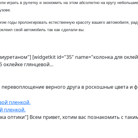
ли играть в рулетку и экономить на этом абсолютно на кругу небольшие 
узове.
гие годы пролонгировать естественную красоту вашего автомобиля, раду
оклеил свой автомобиль так как сделали вы.
олиуретаном"] [widgetkit id="35" name="колонка для окл
об оклейке глянцевой…
е перевоплощение верного друга в роскошные цвета и 
й пленкой.
овка оптики"] Всем привет, хотим вас познакомить с та