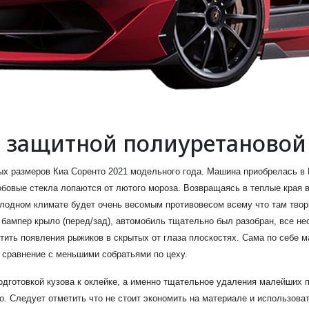
о защитной полиуретановой
ных размеров Киа Соренто 2021 модельного года. Машина приобрелась в 
бовые стекла лопаются от лютого мороза. Возвращаясь в теплые края в 
олодном климате будет очень весомым противовесом всему что там твор
 бампер крыло (перед/зад), автомобиль тщательно был разобран, все н
тить появления рыжиков в скрытых от глаза плоскостях. Сама по себе 
в сравнение с меньшими собратьями по цеху.
готовкой кузова к оклейке, а именно тщательное удаления малейших пя
. Следует отметить что не стоит экономить на материале и использоват