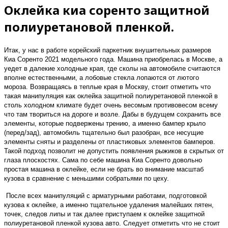
Оклейка киа соренто защитной
полиуретановой пленкой.
Итак, у нас в работе корейский паркетник внушительных размеров
Киа Соренто 2021 модельного года. Машина приобрелась в Москве, а
уедет в далекие холодные края, где сколы на автомобиле считаются
вполне естественными, а лобовые стекла лопаются от лютого
мороза. Возвращаясь в теплые края в Москву, стоит отметить что
такая манипуляция как оклейка защитной полиуретановой пленкой в
столь холодном климате будет очень весомым противовесом всему
что там твориться на дороге и возле. Дабы в будущем сохранить все
элементы, которые подвержены трению, а именно бампер крыло
(перед/зад), автомобиль тщательно был разобран, все несущие
элементы сняты и разделены от пластиковых элементов бамперов.
Такой подход позволит не допустить появления рыжиков в скрытых от
глаза плоскостях. Сама по себе машина Киа Соренто довольно
простая машина в оклейке, если не брать во внимание масштаб
кузова в сравнение с меньшими собратьями по цеху.
После всех манипуляций с арматурными работами, подготовкой
кузова к оклейке, а именно тщательное удаления малейших пятен,
точек, следов липы и так далее приступаем к оклейке защитной
полиуретановой пленкой кузова авто. Следует отметить что не стоит