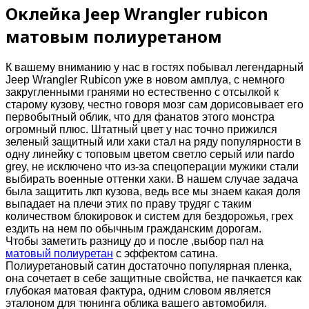
Оклейка Jeep Wrangler rubicon
матовым полиуретаном
К вашему вниманию у нас в гостях побывал легендарный
Jeep Wrangler Rubicon уже в новом амплуа, с немного
закругленными гранями но естественно с отсылкой к
старому кузову, честно говоря мозг сам дорисовывает его
первобытный облик, что для фанатов этого монстра
огромный плюс. Штатный цвет у нас точно прижился
зеленый защитный или хаки стал на ряду популярности в
одну линейку с топовым цветом светло серый или nardo
grey, не исключено что из-за спецоперации мужики стали
выбирать военные оттенки хаки. В нашем случае задача
была защитить лкп кузова, ведь все мы знаем какая доля
выпадает на плечи этих по праву трудяг с таким
количеством блокировок и систем для бездорожья, грех
ездить на нем по обычным гражданским дорогам.
Чтобы заметить разницу до и после ,выбор пал на
матовый полиуретан
с эффектом сатина.
Полиуретановый сатин достаточно популярная пленка,
она сочетает в себе защитные свойства, не пачкается как
глубокая матовая фактура, одним словом является
эталоном для тюнинга облика вашего автомобиля.