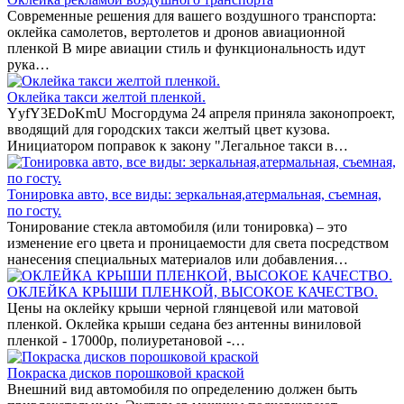
Современные решения для вашего воздушного транспорта:
оклейка самолетов, вертолетов и дронов авиационной
пленкой В мире авиации стиль и функциональность идут
рука…
Оклейка такси желтой пленкой.
YyfY3EDoKmU Мосгордума 24 апреля приняла законопроект,
вводящий для городских такси желтый цвет кузова.
Инициатором поправок к закону "Легальное такси в…
Тонировка авто, все виды: зеркальная,атермальная, съемная,
по госту.
Тонирование стекла автомобиля (или тонировка) – это
изменение его цвета и проницаемости для света посредством
нанесения специальных материалов или добавления…
ОКЛЕЙКА КРЫШИ ПЛЕНКОЙ, ВЫСОКОЕ КАЧЕСТВО.
Цены на оклейку крыши черной глянцевой или матовой
пленкой. Оклейка крыши седана без антенны виниловой
пленкой - 17000р, полиуретановой -…
Покраска дисков порошковой краской
Внешний вид автомобиля по определению должен быть