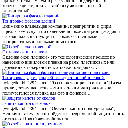
привлекательным. Экстерьер машины подчеркивают
колесные диски, придавая облику авто целостный
гармоничный…
Тонировка фасадов зданий
Вниманию владельцев компаний, предприятий и фирм!
Предлагаем услуги по оклеиванию окон, витрин, фасадов и
стеклянных конструкций высококачественными
тонировочными пленками немецкого…
Оклейка окон пленкой
Оклейка окон пленкой - это технологический процесс по
нанесению виниловой пленки на рамы пластиковых или
деревянных поверхностей, а также тонировка…
Тонировка фар и фонарей полиуретановой пленкой.
[widgetkit id="29" name="9 ссылок тонировка оптики"] Всем
привет, хотим вас познакомить с таким материалом как
полиуретановая пленка для фар и фонарей…
Защита капота от сколов
[widgetkit id="36" name="Оклейка капота полиуретаном"]
Неприятная тема у нас пойдет о своевременной защите капота
от сколов. Новый автомобиль или…