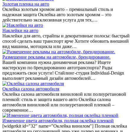
Золотая пленка на авто
Оклейка золотым хромом авто – премиальный стиль и
надежная защита Оклейка авто золотым хромом – это
действительно эксклюзивная услуга для тех,…
Наклейки на авто
Наклейки для авто, страйпы и декоративные полосы: быстрый
способ сделать ваш транспорт ярче Хотите обновить внешний
вид машины, мотоцикла или даже…
Размещение рекламы на автомобиле, брендирование.
Вашей компании нужна динамичная реклама? Ищете
мастерскую по брендированию автотранспорта? Рады
предложить свои услуги! Стайлинг-студия Individual-Design
выполняет рекламный дизайн автомобилей…
Оклейка салона автомобиля
Оклейка салона автомобиля виниловой или полиуретановой
пленкой: стиль и защита вашего авто Оклейка салона
автомобиля виниловой или полиуретановой пленкой –
современное…
Изменение цвета автомобиля, полная оклейка пленкой
[widgetkit id="32" name="Оклейка винилом"] Полная оклейка
автомобиля на сегодняшний день уже далеко не новинка, и