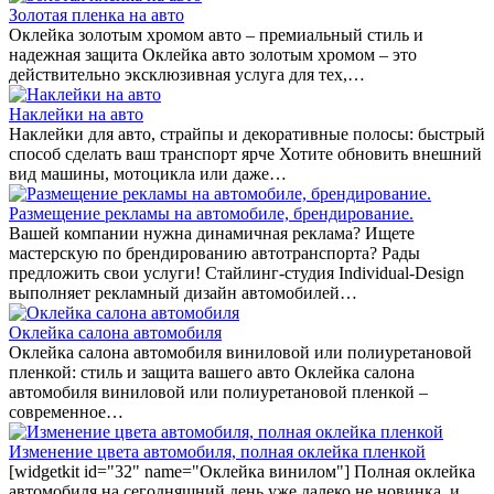
Золотая пленка на авто
Оклейка золотым хромом авто – премиальный стиль и
надежная защита Оклейка авто золотым хромом – это
действительно эксклюзивная услуга для тех,…
Наклейки на авто
Наклейки для авто, страйпы и декоративные полосы: быстрый
способ сделать ваш транспорт ярче Хотите обновить внешний
вид машины, мотоцикла или даже…
Размещение рекламы на автомобиле, брендирование.
Вашей компании нужна динамичная реклама? Ищете
мастерскую по брендированию автотранспорта? Рады
предложить свои услуги! Стайлинг-студия Individual-Design
выполняет рекламный дизайн автомобилей…
Оклейка салона автомобиля
Оклейка салона автомобиля виниловой или полиуретановой
пленкой: стиль и защита вашего авто Оклейка салона
автомобиля виниловой или полиуретановой пленкой –
современное…
Изменение цвета автомобиля, полная оклейка пленкой
[widgetkit id="32" name="Оклейка винилом"] Полная оклейка
автомобиля на сегодняшний день уже далеко не новинка, и