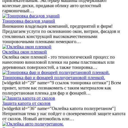
привлекательным. Экстерьер машины подчеркивают
колесные диски, придавая облику авто целостный
гармоничный…
Тонировка фасадов зданий
Вниманию владельцев компаний, предприятий и фирм!
Предлагаем услуги по оклеиванию окон, витрин, фасадов и
стеклянных конструкций высококачественными
тонировочными пленками немецкого…
Оклейка окон пленкой
Оклейка окон пленкой - это технологический процесс по
нанесению виниловой пленки на рамы пластиковых или
деревянных поверхностей, а также тонировка…
Тонировка фар и фонарей полиуретановой пленкой.
[widgetkit id="29" name="9 ссылок тонировка оптики"] Всем
привет, хотим вас познакомить с таким материалом как
полиуретановая пленка для фар и фонарей…
Защита капота от сколов
[widgetkit id="36" name="Оклейка капота полиуретаном"]
Неприятная тема у нас пойдет о своевременной защите капота
от сколов. Новый автомобиль или…