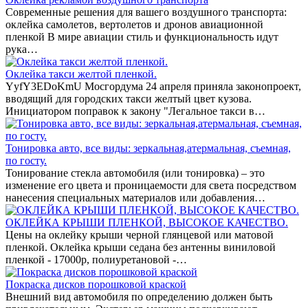
Современные решения для вашего воздушного транспорта:
оклейка самолетов, вертолетов и дронов авиационной
пленкой В мире авиации стиль и функциональность идут
рука…
Оклейка такси желтой пленкой.
YyfY3EDoKmU Мосгордума 24 апреля приняла законопроект,
вводящий для городских такси желтый цвет кузова.
Инициатором поправок к закону "Легальное такси в…
Тонировка авто, все виды: зеркальная,атермальная, съемная,
по госту.
Тонирование стекла автомобиля (или тонировка) – это
изменение его цвета и проницаемости для света посредством
нанесения специальных материалов или добавления…
ОКЛЕЙКА КРЫШИ ПЛЕНКОЙ, ВЫСОКОЕ КАЧЕСТВО.
Цены на оклейку крыши черной глянцевой или матовой
пленкой. Оклейка крыши седана без антенны виниловой
пленкой - 17000р, полиуретановой -…
Покраска дисков порошковой краской
Внешний вид автомобиля по определению должен быть