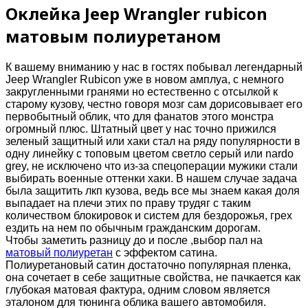
Оклейка Jeep Wrangler rubicon
матовым полиуретаном
К вашему вниманию у нас в гостях побывал легендарный
Jeep Wrangler Rubicon уже в новом амплуа, с немного
закругленными гранями но естественно с отсылкой к
старому кузову, честно говоря мозг сам дорисовывает его
первобытный облик, что для фанатов этого монстра
огромный плюс. Штатный цвет у нас точно прижился
зеленый защитный или хаки стал на ряду популярности в
одну линейку с топовым цветом светло серый или nardo
grey, не исключено что из-за спецоперации мужики стали
выбирать военные оттенки хаки. В нашем случае задача
была защитить лкп кузова, ведь все мы знаем какая доля
выпадает на плечи этих по праву трудяг с таким
количеством блокировок и систем для бездорожья, грех
ездить на нем по обычным гражданским дорогам.
Чтобы заметить разницу до и после ,выбор пал на
матовый полиуретан
с эффектом сатина.
Полиуретановый сатин достаточно популярная пленка,
она сочетает в себе защитные свойства, не пачкается как
глубокая матовая фактура, одним словом является
эталоном для тюнинга облика вашего автомобиля.