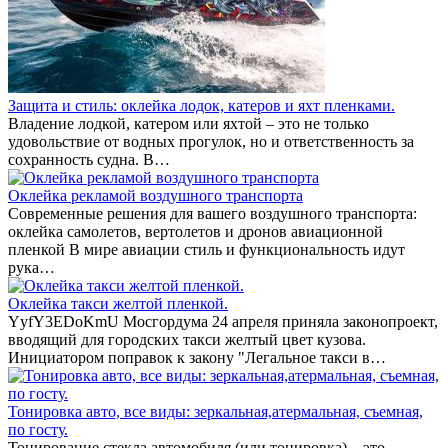
Защита и стиль: оклейка лодок, катеров и яхт пленками.
Владение лодкой, катером или яхтой – это не только
удовольствие от водных прогулок, но и ответственность за
сохранность судна. В…
Оклейка рекламой воздушного транспорта
Современные решения для вашего воздушного транспорта:
оклейка самолетов, вертолетов и дронов авиационной
пленкой В мире авиации стиль и функциональность идут
рука…
Оклейка такси желтой пленкой.
YyfY3EDoKmU Мосгордума 24 апреля приняла законопроект,
вводящий для городских такси желтый цвет кузова.
Инициатором поправок к закону "Легальное такси в…
Тонировка авто, все виды: зеркальная,атермальная, съемная,
по госту.
Тонирование стекла автомобиля (или тонировка) – это