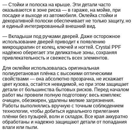
— Стойки и полоска на крыше. Эти детали часто
оказываются в зоне риска — в гараже, на мойке, при
посадке и выходе из автомобиля. Оклейка стойки и
декоративной полоски обеспечивает не только защиту, но
и единый интегрированный внешний вид.
— Вкладыши под ручками дверей. Даже осторожное
использование дверей приводит к появлению
микроцарапин от колец, ключей и ногтей. Crystal PPF
надёжно оберегает эти деликатные зоны, сохраняя
привлекательность и свежесть всех элементов.
Для оклейки использовалась оригинальная
полиуретановая плёнка с высокими оптическими
свойствами — она абсолютно прозрачна, не искажает
цвет кузова, остаётся невидимой, но при этом защищает
детали от большинства бытовых рисков. Перед началом
работ мы провели полную подготовку: весь комплекс
очищен, обезжирен, удалены мелкие загрязнения.
Работы выполнялись вручную с точным соблюдением
технологии, чтобы добиться идеального прилегания
плёнки без пузырей, волн и складок. Все края аккуратно
обработаны и надежно защищают детали от попадания
влаги или пыли.