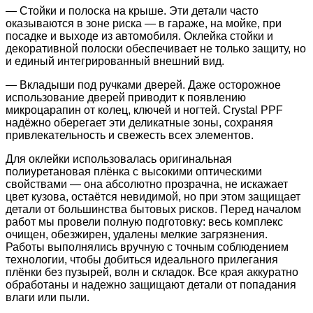
— Стойки и полоска на крыше. Эти детали часто
оказываются в зоне риска — в гараже, на мойке, при
посадке и выходе из автомобиля. Оклейка стойки и
декоративной полоски обеспечивает не только защиту, но
и единый интегрированный внешний вид.
— Вкладыши под ручками дверей. Даже осторожное
использование дверей приводит к появлению
микроцарапин от колец, ключей и ногтей. Crystal PPF
надёжно оберегает эти деликатные зоны, сохраняя
привлекательность и свежесть всех элементов.
Для оклейки использовалась оригинальная
полиуретановая плёнка с высокими оптическими
свойствами — она абсолютно прозрачна, не искажает
цвет кузова, остаётся невидимой, но при этом защищает
детали от большинства бытовых рисков. Перед началом
работ мы провели полную подготовку: весь комплекс
очищен, обезжирен, удалены мелкие загрязнения.
Работы выполнялись вручную с точным соблюдением
технологии, чтобы добиться идеального прилегания
плёнки без пузырей, волн и складок. Все края аккуратно
обработаны и надежно защищают детали от попадания
влаги или пыли.