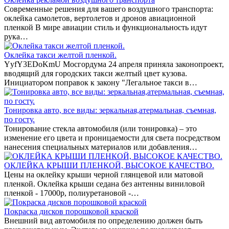
Современные решения для вашего воздушного транспорта:
оклейка самолетов, вертолетов и дронов авиационной
пленкой В мире авиации стиль и функциональность идут
рука…
Оклейка такси желтой пленкой.
YyfY3EDoKmU Мосгордума 24 апреля приняла законопроект,
вводящий для городских такси желтый цвет кузова.
Инициатором поправок к закону "Легальное такси в…
Тонировка авто, все виды: зеркальная,атермальная, съемная,
по госту.
Тонирование стекла автомобиля (или тонировка) – это
изменение его цвета и проницаемости для света посредством
нанесения специальных материалов или добавления…
ОКЛЕЙКА КРЫШИ ПЛЕНКОЙ, ВЫСОКОЕ КАЧЕСТВО.
Цены на оклейку крыши черной глянцевой или матовой
пленкой. Оклейка крыши седана без антенны виниловой
пленкой - 17000р, полиуретановой -…
Покраска дисков порошковой краской
Внешний вид автомобиля по определению должен быть