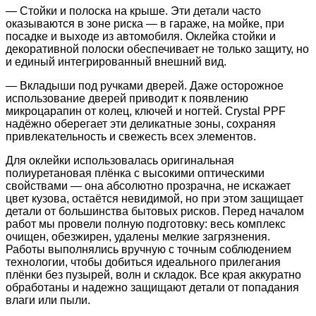
— Стойки и полоска на крыше. Эти детали часто
оказываются в зоне риска — в гараже, на мойке, при
посадке и выходе из автомобиля. Оклейка стойки и
декоративной полоски обеспечивает не только защиту, но
и единый интегрированный внешний вид.
— Вкладыши под ручками дверей. Даже осторожное
использование дверей приводит к появлению
микроцарапин от колец, ключей и ногтей. Crystal PPF
надёжно оберегает эти деликатные зоны, сохраняя
привлекательность и свежесть всех элементов.
Для оклейки использовалась оригинальная
полиуретановая плёнка с высокими оптическими
свойствами — она абсолютно прозрачна, не искажает
цвет кузова, остаётся невидимой, но при этом защищает
детали от большинства бытовых рисков. Перед началом
работ мы провели полную подготовку: весь комплекс
очищен, обезжирен, удалены мелкие загрязнения.
Работы выполнялись вручную с точным соблюдением
технологии, чтобы добиться идеального прилегания
плёнки без пузырей, волн и складок. Все края аккуратно
обработаны и надежно защищают детали от попадания
влаги или пыли.