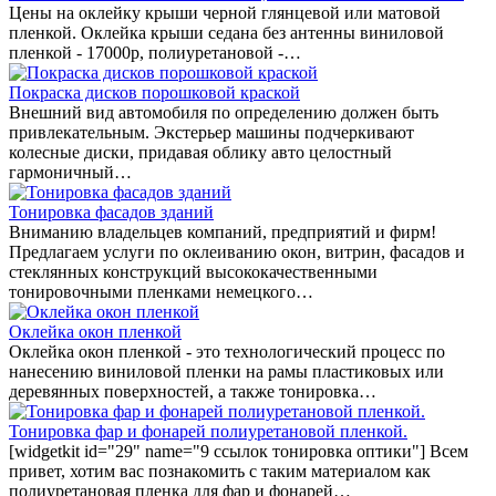
Цены на оклейку крыши черной глянцевой или матовой
пленкой. Оклейка крыши седана без антенны виниловой
пленкой - 17000р, полиуретановой -…
Покраска дисков порошковой краской
Внешний вид автомобиля по определению должен быть
привлекательным. Экстерьер машины подчеркивают
колесные диски, придавая облику авто целостный
гармоничный…
Тонировка фасадов зданий
Вниманию владельцев компаний, предприятий и фирм!
Предлагаем услуги по оклеиванию окон, витрин, фасадов и
стеклянных конструкций высококачественными
тонировочными пленками немецкого…
Оклейка окон пленкой
Оклейка окон пленкой - это технологический процесс по
нанесению виниловой пленки на рамы пластиковых или
деревянных поверхностей, а также тонировка…
Тонировка фар и фонарей полиуретановой пленкой.
[widgetkit id="29" name="9 ссылок тонировка оптики"] Всем
привет, хотим вас познакомить с таким материалом как
полиуретановая пленка для фар и фонарей…