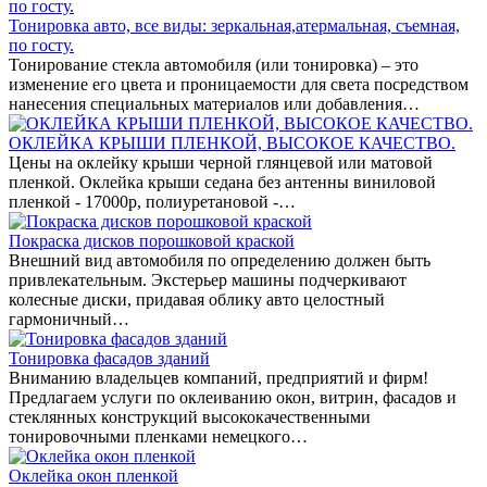
Тонировка авто, все виды: зеркальная,атермальная, съемная,
по госту.
Тонирование стекла автомобиля (или тонировка) – это
изменение его цвета и проницаемости для света посредством
нанесения специальных материалов или добавления…
ОКЛЕЙКА КРЫШИ ПЛЕНКОЙ, ВЫСОКОЕ КАЧЕСТВО.
Цены на оклейку крыши черной глянцевой или матовой
пленкой. Оклейка крыши седана без антенны виниловой
пленкой - 17000р, полиуретановой -…
Покраска дисков порошковой краской
Внешний вид автомобиля по определению должен быть
привлекательным. Экстерьер машины подчеркивают
колесные диски, придавая облику авто целостный
гармоничный…
Тонировка фасадов зданий
Вниманию владельцев компаний, предприятий и фирм!
Предлагаем услуги по оклеиванию окон, витрин, фасадов и
стеклянных конструкций высококачественными
тонировочными пленками немецкого…
Оклейка окон пленкой