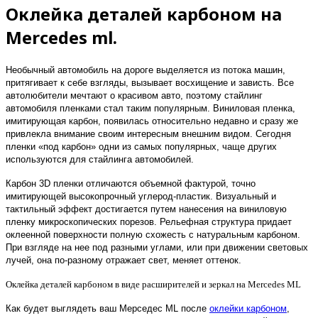
Оклейка деталей карбоном на
Mercedes ml.
Необычный автомобиль на дороге выделяется из потока машин,
притягивает к себе взгляды, вызывает восхищение и зависть. Все
автолюбители мечтают о красивом авто, поэтому стайлинг
автомобиля пленками стал таким популярным. Виниловая пленка,
имитирующая карбон, появилась относительно недавно и сразу же
привлекла внимание своим интересным внешним видом. Сегодня
пленки «под карбон» одни из самых популярных, чаще других
используются для стайлинга автомобилей.
Карбон 3D пленки отличаются объемной фактурой, точно
имитирующей высокопрочный углерод-пластик. Визуальный и
тактильный эффект достигается путем нанесения на виниловую
пленку микроскопических порезов. Рельефная структура придает
оклеенной поверхности полную схожесть с натуральным карбоном.
При взгляде на нее под разными углами, или при движении световых
лучей, она по-разному отражает свет, меняет оттенок.
Оклейка деталей карбоном в виде расширителей и зеркал на Mercedes ML
Как будет выглядеть ваш Мерседес ML после
оклейки карбоном
,