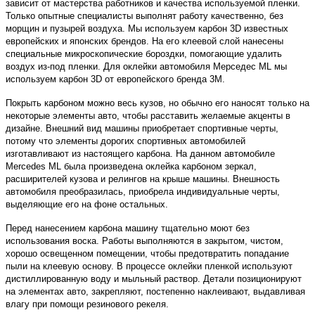
зависит от мастерства работников и качества используемой пленки.
Только опытные специалисты выполнят работу качественно, без
морщин и пузырей воздуха. Мы используем карбон 3D известных
европейских и японских брендов. На его клеевой слой нанесены
специальные микроскопические бороздки, помогающие удалить
воздух из-под пленки. Для оклейки автомобиля Мерседес ML мы
используем карбон 3D от европейского бренда 3M.
Покрыть карбоном можно весь кузов, но обычно его наносят только на
некоторые элементы авто, чтобы расставить желаемые акценты в
дизайне. Внешний вид машины приобретает спортивные черты,
потому что элементы дорогих спортивных автомобилей
изготавливают из настоящего карбона. На данном автомобиле
Mercedes ML была произведена оклейка карбоном зеркал,
расширителей кузова и релингов на крыше машины. Внешность
автомобиля преобразилась, приобрела индивидуальные черты,
выделяющие его на фоне остальных.
Перед нанесением карбона машину тщательно моют без
использования воска. Работы выполняются в закрытом, чистом,
хорошо освещенном помещении, чтобы предотвратить попадание
пыли на клеевую основу. В процессе оклейки пленкой используют
дистиллированную воду и мыльный раствор. Детали позиционируют
на элементах авто, закрепляют, постепенно наклеивают, выдавливая
влагу при помощи резинового рекеля.