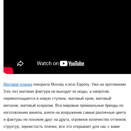
Матовая пленка
покорила Москву и всю Европу. Уже на протяжении
3-ех лет матовая фактура не выходит из моды, а напротив,
перевоплощается в новую ступень: матовый хром, матовый
металик, матовый ксералик. Все мировые премиальные бренды по
изготовлению винила, взяли на вооружение самые различные цвета
и фактуры не похожие друг на друга, огромное количество оттенков,
структур, зернистость пленки, все это открывает для нас с вами