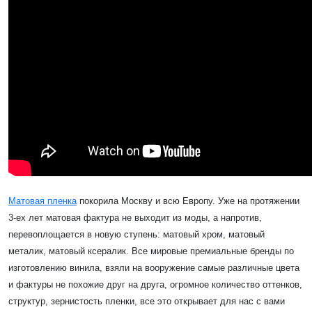
Матовая пленка
покорила Москву и всю Европу. Уже на протяжении
3-ех лет матовая фактура не выходит из моды, а напротив,
перевоплощается в новую ступень: матовый хром, матовый
металик, матовый ксералик. Все мировые премиальные бренды по
изготовлению винила, взяли на вооружение самые различные цвета
и фактуры не похожие друг на друга, огромное количество оттенков,
структур, зернистость пленки, все это открывает для нас с вами