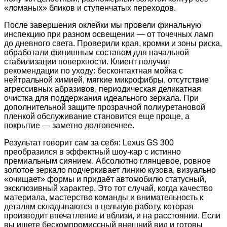
«ломаных» бликов и ступенчатых переходов.
После завершения оклейки мы провели финальную
инспекцию при разном освещении — от точечных ламп
до дневного света. Проверили края, кромки и зоны риска,
обработали финишным составом для начальной
стабилизации поверхности. Клиент получил
рекомендации по уходу: бесконтактная мойка с
нейтральной химией, мягкие микрофибры, отсутствие
агрессивных абразивов, периодическая деликатная
очистка для поддержания идеального зеркала. При
дополнительной защите прозрачной полиуретановой
пленкой обслуживание становится еще проще, а
покрытие — заметно долговечнее.
Результат говорит сам за себя: Lexus GS 300
преобразился в эффектный шоу-кар с истинно
премиальным сиянием. Абсолютно глянцевое, ровное
золотое зеркало подчеркивает линию кузова, визуально
«очищает» формы и придаёт автомобилю статусный,
эксклюзивный характер. Это тот случай, когда качество
материала, мастерство команды и внимательность к
деталям складываются в цельную работу, которая
производит впечатление и вблизи, и на расстоянии. Если
вы ищете бескомпромиссный внешний вид и готовы