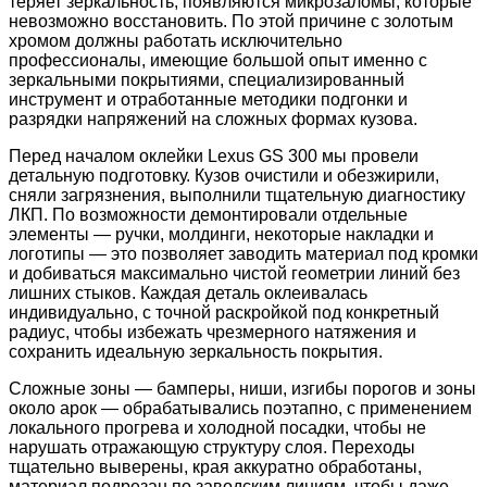
теряет зеркальность, появляются микрозаломы, которые
невозможно восстановить. По этой причине с золотым
хромом должны работать исключительно
профессионалы, имеющие большой опыт именно с
зеркальными покрытиями, специализированный
инструмент и отработанные методики подгонки и
разрядки напряжений на сложных формах кузова.
Перед началом оклейки Lexus GS 300 мы провели
детальную подготовку. Кузов очистили и обезжирили,
сняли загрязнения, выполнили тщательную диагностику
ЛКП. По возможности демонтировали отдельные
элементы — ручки, молдинги, некоторые накладки и
логотипы — это позволяет заводить материал под кромки
и добиваться максимально чистой геометрии линий без
лишних стыков. Каждая деталь оклеивалась
индивидуально, с точной раскройкой под конкретный
радиус, чтобы избежать чрезмерного натяжения и
сохранить идеальную зеркальность покрытия.
Сложные зоны — бамперы, ниши, изгибы порогов и зоны
около арок — обрабатывались поэтапно, с применением
локального прогрева и холодной посадки, чтобы не
нарушать отражающую структуру слоя. Переходы
тщательно выверены, края аккуратно обработаны,
материал подрезан по заводским линиям, чтобы даже