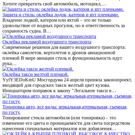
Хотите превратить свой автомобиль, мотоцикл,…
Защита и стиль: оклейка лодок, катеров и яхт пленками.
Владение лодкой, катером или яхтой – это не только
удовольствие от водных прогулок, но и ответственность за
сохранность судна. В…
Оклейка рекламой воздушного транспорта
Современные решения для вашего воздушного транспорта:
оклейка самолетов, вертолетов и дронов авиационной
пленкой В мире авиации стиль и функциональность идут
рука…
Оклейка такси желтой пленкой.
YyfY3EDoKmU Мосгордума 24 апреля приняла законопроект,
вводящий для городских такси желтый цвет кузова.
Инициатором поправок к закону "Легальное такси в…
Тонировка авто, все виды: зеркальная,атермальная, съемная,
по госту.
Тонирование стекла автомобиля (или тонировка) – это
изменение его цвета и проницаемости для света посредством
нанесения специальных материалов или добавления…