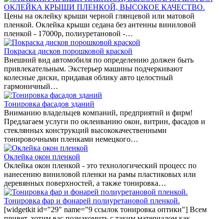
ОКЛЕЙКА КРЫШИ ПЛЕНКОЙ, ВЫСОКОЕ КАЧЕСТВО.
Цены на оклейку крыши черной глянцевой или матовой
пленкой. Оклейка крыши седана без антенны виниловой
пленкой - 17000р, полиуретановой -…
Покраска дисков порошковой краской
Внешний вид автомобиля по определению должен быть
привлекательным. Экстерьер машины подчеркивают
колесные диски, придавая облику авто целостный
гармоничный…
Тонировка фасадов зданий
Вниманию владельцев компаний, предприятий и фирм!
Предлагаем услуги по оклеиванию окон, витрин, фасадов и
стеклянных конструкций высококачественными
тонировочными пленками немецкого…
Оклейка окон пленкой
Оклейка окон пленкой - это технологический процесс по
нанесению виниловой пленки на рамы пластиковых или
деревянных поверхностей, а также тонировка…
Тонировка фар и фонарей полиуретановой пленкой.
[widgetkit id="29" name="9 ссылок тонировка оптики"] Всем
привет, хотим вас познакомить с таким материалом как