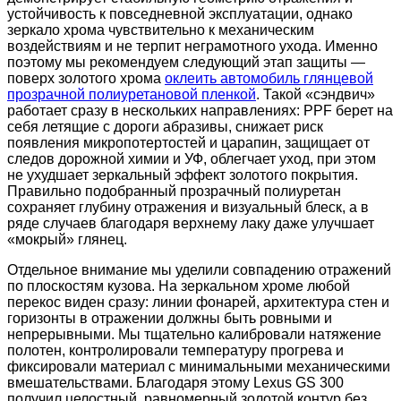
устойчивость к повседневной эксплуатации, однако
зеркало хрома чувствительно к механическим
воздействиям и не терпит неграмотного ухода. Именно
поэтому мы рекомендуем следующий этап защиты —
поверх золотого хрома
оклеить автомобиль глянцевой
прозрачной полиуретановой пленкой
. Такой «сэндвич»
работает сразу в нескольких направлениях: PPF берет на
себя летящие с дороги абразивы, снижает риск
появления микропотертостей и царапин, защищает от
следов дорожной химии и УФ, облегчает уход, при этом
не ухудшает зеркальный эффект золотого покрытия.
Правильно подобранный прозрачный полиуретан
сохраняет глубину отражения и визуальный блеск, а в
ряде случаев благодаря верхнему лаку даже улучшает
«мокрый» глянец.
Отдельное внимание мы уделили совпадению отражений
по плоскостям кузова. На зеркальном хроме любой
перекос виден сразу: линии фонарей, архитектура стен и
горизонты в отражении должны быть ровными и
непрерывными. Мы тщательно калибровали натяжение
полотен, контролировали температуру прогрева и
фиксировали материал с минимальными механическими
вмешательствами. Благодаря этому Lexus GS 300
получил целостный, равномерный золотой контур без