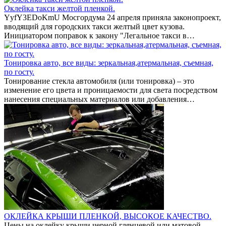
Оклейка такси желтой пленкой.
YyfY3EDoKmU Мосгордума 24 апреля приняла законопроект,
вводящий для городских такси желтый цвет кузова.
Инициатором поправок к закону "Легальное такси в…
Тонировка авто, все виды: зеркальная,атермальная, съемная,
по госту.
Тонирование стекла автомобиля (или тонировка) – это
изменение его цвета и проницаемости для света посредством
нанесения специальных материалов или добавления…
ОКЛЕЙКА КРЫШИ ПЛЕНКОЙ, ВЫСОКОЕ КАЧЕСТВО.
Цены на оклейку крыши черной глянцевой или матовой