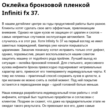
Оклейка бронзовой пленкой
Infiniti fx 37.
В нашем детейлинг центре за годы продуктивной работы было разное.
Клиенты хотят сделать свое авто эффектным, привлекающим
внимание. Однако ни один кузов не защищен от царапин и сколов –
самых неприятных спутников эксплуатации автомобиля. Так
случилось и в этот раз. Хотя Infinity fx 37 на первый взгляд не имел
заметных повреждений, бампера уже начали покрываться
царапинами. Заказчик поначалу хотел исправить только этот дефект,
однако, поразмыслив, решил воспользоваться нашим советом
защитить машину от подобного рода проблем. Лучший выход из
ситуации – оклейка бронзовой пленкой. Для стильного, агрессивного
кузова инфинити бронза превосходно подчеркивает нетривиальных
характер авто, привносит его темпераменту индивидуальные черты. К
тому же пленка – практичный способ сохранить кузов в целости, а
при желании ее можно снять в любой момент. Под ней покрытие
останется в первозданном виде – одной головной болью меньше.
Наша команда разработала индивидуальный план работы с этой
инфинити, который был тщательно проработан и согласован с
клиентом. Позднее он скажет, что даже на предварительном этапе не
ожидал такого результата. Он превзошел все его, даже самые