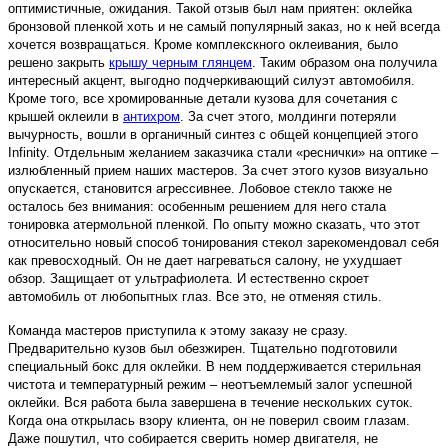
оптимистичные, ожидания. Такой отзыв был нам приятен: оклейка
бронзовой пленкой хоть и не самый популярный заказ, но к ней всегда
хочется возвращаться. Кроме комплекскного оклеивания, было
решено закрыть
крышу черным глянцем
. Таким образом она получила
интересный акцент, выгодно подчеркивающий силуэт автомобиля.
Кроме того, все хромированные детали кузова для сочетания с
крышей оклеили в
антихром
. За счет этого, молдинги потеряли
вычурность, вошли в органичный синтез с общей концепцией этого
Infinity. Отдельным желанием заказчика стали «реснички» на оптике –
излюбленный прием наших мастеров. За счет этого кузов визуально
опускается, становится агрессивнее. Лобовое стекло также не
осталось без внимания: особенным решением для него стала
тонировка атермольной пленкой. По опыту можно сказать, что этот
относительно новый способ тонирования стекол зарекомендовал себя
как превосходный. Он не дает нагреваться салону, не ухудшает
обзор. Защищает от ультрафиолета. И естественно скроет
автомобиль от любопытных глаз. Все это, не отменяя стиль.
Команда мастеров приступила к этому заказу не сразу.
Предварительно кузов был обезжирен. Тщательно подготовили
специальный бокс для оклейки. В нем поддерживается стерильная
чистота и температурный режим – неотъемлемый залог успешной
оклейки. Вся работа была завершена в течение нескольких суток.
Когда она открылась взору клиента, он не поверил своим глазам.
Даже пошутил, что собирается сверить номер двигателя, не