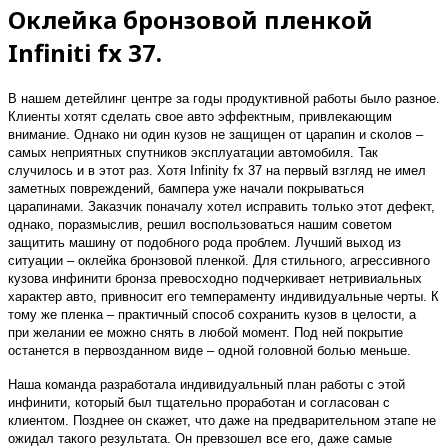
Оклейка бронзовой пленкой
Infiniti fx 37.
В нашем детейлинг центре за годы продуктивной работы было разное.
Клиенты хотят сделать свое авто эффектным, привлекающим
внимание. Однако ни один кузов не защищен от царапин и сколов –
самых неприятных спутников эксплуатации автомобиля. Так
случилось и в этот раз. Хотя Infinity fx 37 на первый взгляд не имел
заметных повреждений, бампера уже начали покрываться
царапинами. Заказчик поначалу хотел исправить только этот дефект,
однако, поразмыслив, решил воспользоваться нашим советом
защитить машину от подобного рода проблем. Лучший выход из
ситуации – оклейка бронзовой пленкой. Для стильного, агрессивного
кузова инфинити бронза превосходно подчеркивает нетривиальных
характер авто, привносит его темпераменту индивидуальные черты. К
тому же пленка – практичный способ сохранить кузов в целости, а
при желании ее можно снять в любой момент. Под ней покрытие
останется в первозданном виде – одной головной болью меньше.
Наша команда разработала индивидуальный план работы с этой
инфинити, который был тщательно проработан и согласован с
клиентом. Позднее он скажет, что даже на предварительном этапе не
ожидал такого результата. Он превзошел все его, даже самые