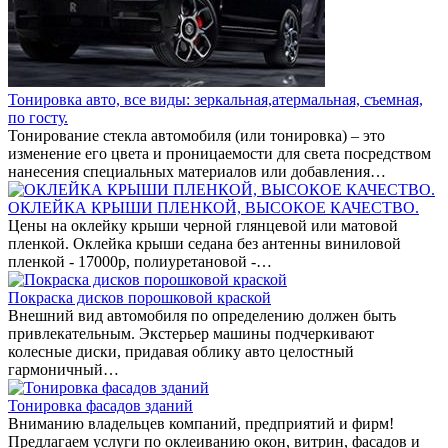
Тонировка авто, все виды: зеркальная,атермальная, съемная,
по госту.
Тонирование стекла автомобиля (или тонировка) – это
изменение его цвета и проницаемости для света посредством
нанесения специальных материалов или добавления…
ОКЛЕЙКА КРЫШИ ПЛЕНКОЙ, ВЫСОКОЕ КАЧЕСТВО.
Цены на оклейку крыши черной глянцевой или матовой
пленкой. Оклейка крыши седана без антенны виниловой
пленкой - 17000р, полиуретановой -…
Покраска дисков порошковой краской
Внешний вид автомобиля по определению должен быть
привлекательным. Экстерьер машины подчеркивают
колесные диски, придавая облику авто целостный
гармоничный…
Тонировка фасадов зданий
Вниманию владельцев компаний, предприятий и фирм!
Предлагаем услуги по оклеиванию окон, витрин, фасадов и