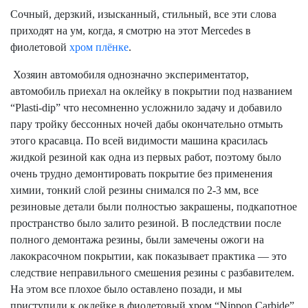
Сочный, дерзкий, изысканный, стильный, все эти слова
приходят на ум, когда, я смотрю на этот
Mercedes
в
фиолетовой
хром плёнке
.
Хозяин автомобиля однозначно экспериментатор,
автомобиль приехал на оклейку в покрытии под названием
“
Plasti
-
dip
” что несомненно усложнило задачу и добавило
пару тройку бессонных ночей дабы окончательно отмыть
этого красавца. По всей видимости машина красилась
жидкой резиной как одна из первых работ, поэтому было
очень трудно демонтировать покрытие без применения
химии, тонкий слой резины снимался по 2-3 мм, все
резиновые детали были полностью закрашены, подкапотное
пространство было залито резиной. В последствии после
полного демонтажа резины, были замечены ожоги на
лакокрасочном покрытии, как показывает практика — это
следствие неправильного смешения резины с разбавителем.
На этом все плохое было оставлено позади, и мы
приступили к оклейке в фиолетовый хром “
Nippon
Carbide
”