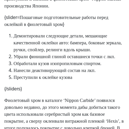
производства Японии.
{slider=
Пошаговые подготовительные работы перед
оклейкой в фиолетовый хром
}
Демонтировали следующие детали, мешающие
качественной оклейки авто: бампера, боковые зеркала,
ручки, спойлер, релинги вдоль крыши.
Убрали финишной глиной оставшиеся точки с лкп.
Обработали кузов изопропиловым спиртом.
Нанесли деактивирующий состав на лкп.
Преступили к оклейке кузова
{/sliders}
Фиолетовый хром в каталоге ‘
Nippon
Carbide
’ появился
довольно недавно, до этого момента дабы добиться такого
цвета использовали серебристый хром как базовое
покрытие, а сверху оклеивали витражной пленкой ‘
Hexis
’, в
итоге получалось покрытие с довольно крепкой броней. В