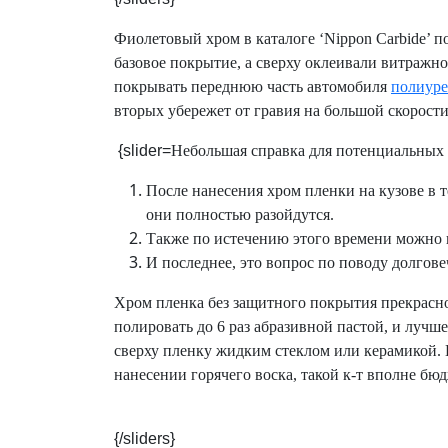
Фиолетовый хром в каталоге ‘
Nippon
Carbide
’ п
базовое покрытие, а сверху оклеивали витражно
покрывать переднюю часть автомобиля
полиуре
вторых убережет от гравия на большой скорости
{slider=
Небольшая справка для потенциальных 
После нанесения хром пленки на кузове в 
они полностью разойдутся.
Также по истечению этого времени можно
И последнее, это вопрос по поводу долгов
Хром пленка без защитного покрытия прекрасно
полировать до 6 раз абразивной пастой, и лучш
сверху пленку жидким стеклом или керамикой
нанесении горячего воска, такой к-т вполне б
{/sliders}