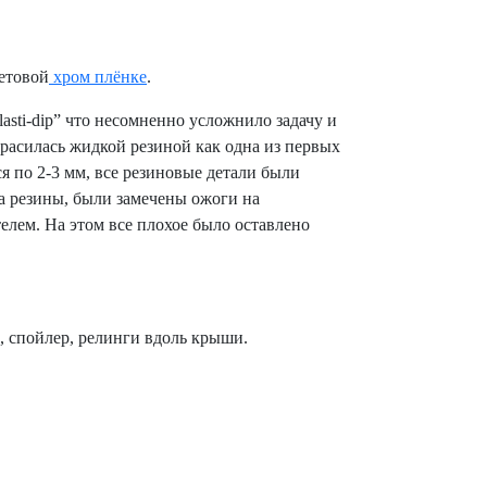
етовой
хром плёнке
.
lasti
-
dip
” что несомненно усложнило задачу и
расилась жидкой резиной как одна из первых
я по 2-3 мм, все резиновые детали были
а резины, были замечены ожоги на
елем. На этом все плохое было оставлено
, спойлер, релинги вдоль крыши.