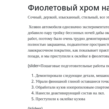
Фиолетовый хром на 
Сочный, дерзкий, изысканный, стильный, все эти
Хозяин автомобиля однозначно экспериментатор
добавило пару тройку бессонных ночей дабы ок
работ, поэтому было очень трудно демонтирова
полностью закрашены, подкапотное пространств
лакокрасочном покрытии, как показывает практ
позади, и мы приступили к оклейке в фиолетов
{slider=
Пошаговые подготовительные работы пе
Демонтировали следующие детали, мешающие
Убрали финишной глиной оставшиеся точки
Обработали кузов изопропиловым спиртом
Нанесли деактивирующий состав на лкп.
Преступили к оклейке кузова
{/sliders}