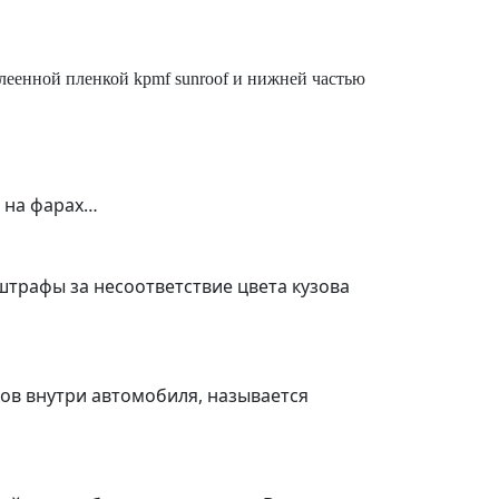
клеенной пленкой
kpmf
sunroof
и нижней частью
а на фарах…
штрафы за несоответствие цвета кузова
ов внутри автомобиля, называется