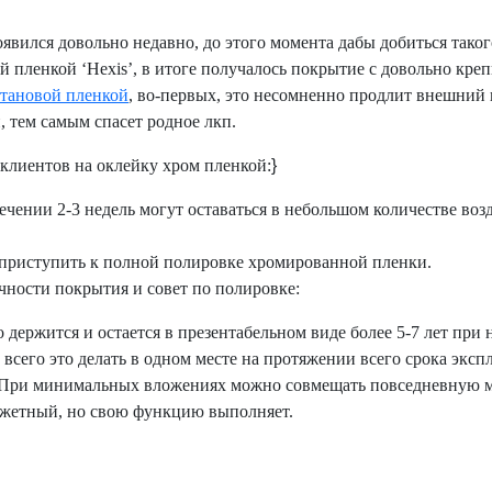
оявился довольно недавно, до этого момента дабы добиться тако
й пленкой ‘
Hexis
’, в итоге получалось покрытие с довольно кр
тановой пленкой
, во-первых, это несомненно продлит внешний 
, тем самым спасет родное лкп.
клиентов на оклейку хром пленкой:
}
течении 2-3 недель могут оставаться в небольшом количестве во
 приступить к полной полировке хромированной пленки.
ечности покрытия и совет по полировке:
 держится и остается в презентабельном виде более 5-7 лет п
е всего это делать в одном месте на протяжении всего срока экс
. При минимальных вложениях можно совмещать повседневную 
юджетный, но свою функцию выполняет.