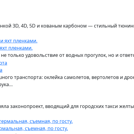
нкой 3D, 4D, 5D и кованым карбоном — стильный тюнин
 яхт пленками.
 не только удовольствие от водных прогулок, но и ответ
а
ного транспорта: оклейка самолетов, вертолетов и др
рука…
ла законопроект, вводящий для городских такси желты
рмальная, съемная, по госту.