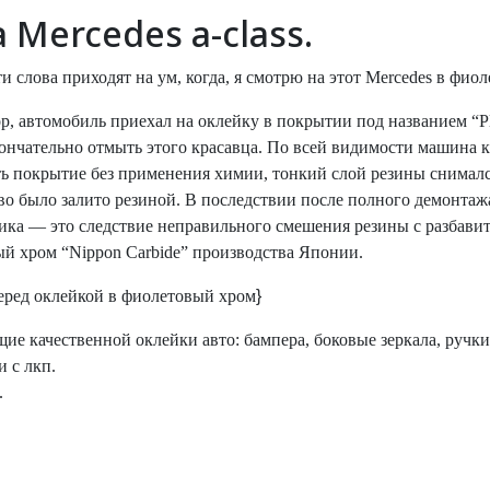
Mercedes a-class.
 слова приходят на ум, когда, я смотрю на этот
Mercedes
в фиол
, автомобиль приехал на оклейку в покрытии под названием “
P
ончательно отмыть этого красавца. По всей видимости машина к
ть покрытие без применения химии, тонкий слой резины снималс
о было залито резиной. В последствии после полного демонтаж
ика — это следствие неправильного смешения резины с разбавит
ый хром “
Nippon
Carbide
” производства Японии.
ред оклейкой в фиолетовый хром
}
 качественной оклейки авто: бампера, боковые зеркала, ручки
 с лкп.
.