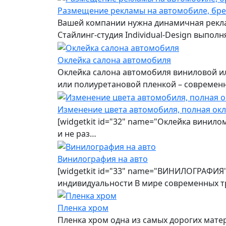
Размещение рекламы на автомобиле, бр
Вашей компании нужна динамичная рекла
Стайлинг-студия Individual-Design выпо
Оклейка салона автомобиля
Оклейка салона автомобиля виниловой ил
или полиуретановой пленкой – современ
Изменение цвета автомобиля, полная ок
[widgetkit id="32" name="Оклейка винило
и не раз…
Винилография на авто
[widgetkit id="33" name="ВИНИЛОГРАФИЯ"
индивидуальности В мире современных т
Пленка хром
Пленка хром одна из самых дорогих мате