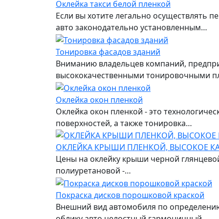
Оклейка такси белой пленкой
Если вы хотите легально осуществлять пе
авто законодательно установленным…
Тонировка фасадов зданий
Вниманию владельцев компаний, предприя
высококачественными тонировочными п
Оклейка окон пленкой
Оклейка окон пленкой - это технологиче
поверхностей, а также тонировка…
ОКЛЕЙКА КРЫШИ ПЛЕНКОЙ, ВЫСОКОЕ КА
Цены на оклейку крыши черной глянцевой
полиуретановой -…
Покраска дисков порошковой краской
Внешний вид автомобиля по определению
облику авто целостный гармоничный…