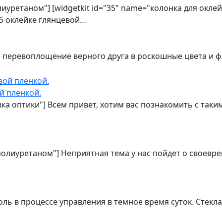
олиуретаном"] [widgetkit id="35" name="колонка для окл
об оклейке глянцевой…
е перевоплощение верного друга в роскошные цвета и 
й пленкой.
овка оптики"] Всем привет, хотим вас познакомить с та
 полиуретаном"] Неприятная тема у нас пойдет о своевр
ь в процессе управления в темное время суток. Стекл