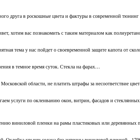
ного друга в роскошные цвета и фактуры в современной тюнинг
ривет, хотим вас познакомить с таким материалом как полиурета
иятная тема у нас пойдет о своевременной защите капота от ск
ения в темное время суток. Стекла на фарах…
 Московской области, не платить штрафы за несоответствие цве
гаем услуги по оклеиванию окон, витрин, фасадов и стеклянн
есению виниловой пленки на рамы пластиковых или деревянных 
й. Оклейка крыши седана без антенны виниловой пленкой - 170