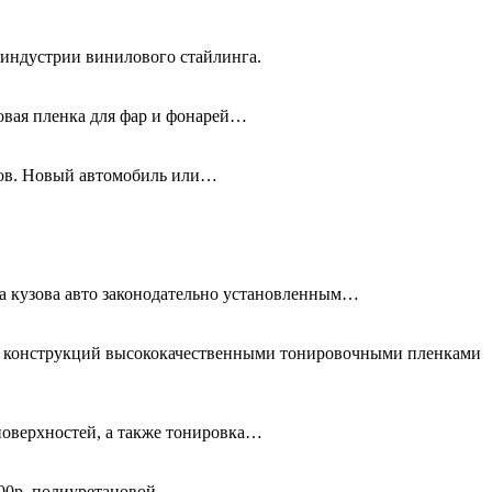
 индустрии винилового стайлинга.
новая пленка для фар и фонарей…
олов. Новый автомобиль или…
та кузова авто законодательно установленным…
ых конструкций высококачественными тонировочными пленками
поверхностей, а также тонировка…
00р, полиуретановой -…