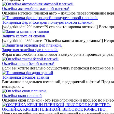
Оклейка автомобиля матовой пленкой
Оклейка матовой пленкой авто – изящное перевоплощение вер
Тонировка фар и фонарей полиуретановой пленкой.
[widgetkit id="29" name="9 ссылок тонировка оптики"] Всем п
Защита капота от сколов
[widgetkit id="36" name="Оклейка капота полиуретаном"] Непр
Защитная оклейка фар пленкой.
Фары в автомобиле выполняют важную роль в процессе управл
Оклейка такси белой пленкой
Если вы хотите легально осуществлять перевозки пассажиров в
Тонировка фасадов зданий
Вниманию владельцев компаний, предприятий и фирм! Предла
немецкого…
Оклейка окон пленкой
Оклейка окон пленкой - это технологический процесс по нан
ОКЛЕЙКА КРЫШИ ПЛЕНКОЙ, ВЫСОКОЕ КАЧЕСТВО.
Цены на оклейку крыши черной глянцевой или матовой пленко