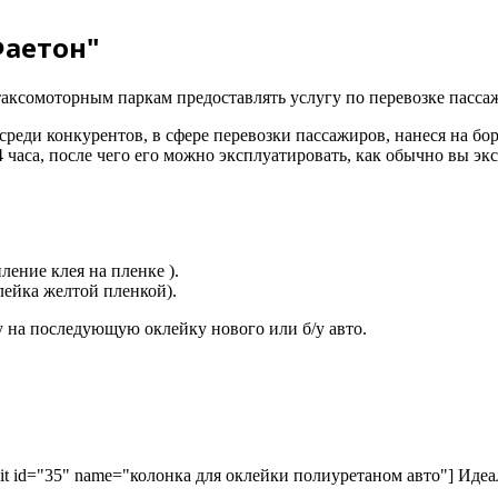
Фаетон"
таксомоторным паркам предоставлять услугу по перевозке пасса
реди конкурентов, в сфере перевозки пассажиров, нанеся на бо
часа, после чего его можно эксплуатировать, как обычно вы эк
ление клея на пленке ).
лейка желтой пленкой).
ку на последующую оклейку нового или б/у авто.
kit id="35" name="колонка для оклейки полиуретаном авто"] Идеа