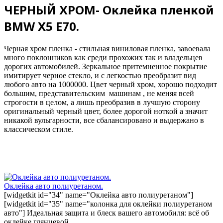
ЧЕРНЫЙ ХРОМ- Оклейка пленкой
BMW X5 E70.
Черная хром пленка - стильная виниловая пленка, завоевала
много поклонников как среди прохожих так и владельцев
дорогих автомобилей. Зеркальное притемненное покрытие
имитирует черное стекло, и с легкостью преобразит вид
любого авто на 1000000. Цвет черный хром, хорошо подходит
большим, представительским машинам , не меняя всей
строгости в целом, а лишь преобразив в лучшую сторону
оригинальный черный цвет, более дорогой ноткой а значит
никакой вульгарности, все сбалансировано и выдержано в
классическом стиле.
Оклейка авто полиуретаном.
[widgetkit id="34" name="Оклейка авто полиуретаном"]
[widgetkit id="35" name="колонка для оклейки полиуретаном
авто"] Идеальная защита и блеск вашего автомобиля: всё об
оклейке глянцевой…