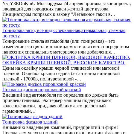
YyfY3EDoKmU Мосгордума 24 апреля приняла законопроект,
вводящий для городских такси желтый цвет кузова.
Инициатором поправок к закону "Легальное такси в…
Тонировка авто, все виды: зеркальная,атермальная, съемная,
по госту.
Тонирование стекла автомобиля (или тонировка) – это
изменение его цвета и проницаемости для света посредством
нанесения специальных материалов или добавления…
ОКЛЕЙКА КРЫШИ ПЛЕНКОЙ, ВЫСОКОЕ КАЧЕСТВО.
Цены на оклейку крыши черной глянцевой или матовой
пленкой. Оклейка крыши седана без антенны виниловой
пленкой - 17000р, полиуретановой -…
Покраска дисков порошковой краской
Внешний вид автомобиля по определению должен быть
привлекательным. Экстерьер машины подчеркивают
колесные диски, придавая облику авто целостный
гармоничный…
Тонировка фасадов зданий
Вниманию владельцев компаний, предприятий и фирм!
Предлагаем услуги по оклеиванию окон, витрин, фасадов и