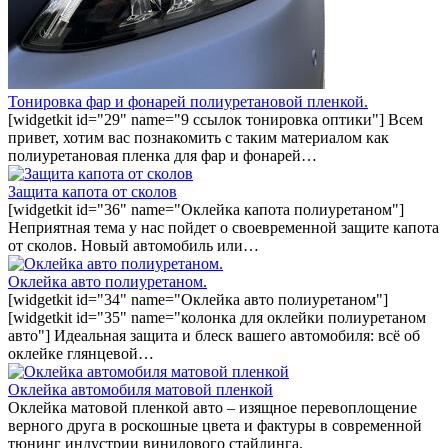
Тонировка фар и фонарей полиуретановой пленкой.
[widgetkit id="29" name="9 ссылок тонировка оптики"] Всем
привет, хотим вас познакомить с таким материалом как
полиуретановая пленка для фар и фонарей…
Защита капота от сколов
[widgetkit id="36" name="Оклейка капота полиуретаном"]
Неприятная тема у нас пойдет о своевременной защите капота
от сколов. Новый автомобиль или…
Оклейка авто полиуретаном.
[widgetkit id="34" name="Оклейка авто полиуретаном"]
[widgetkit id="35" name="колонка для оклейки полиуретаном
авто"] Идеальная защита и блеск вашего автомобиля: всё об
оклейке глянцевой…
Оклейка автомобиля матовой пленкой
Оклейка матовой пленкой авто – изящное перевоплощение
верного друга в роскошные цвета и фактуры в современной
тюнинг индустрии винилового стайлинга.