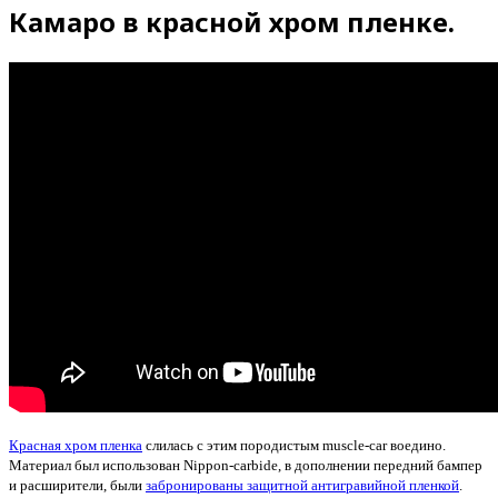
Камаро в красной хром пленке.
Красная хром пленка
слилась с этим породистым muscle-car воедино.
Материал был использован Nippon-carbide, в дополнении передний бампер
и расширители, были
забронированы защитной антигравийной пленкой
.