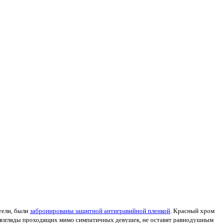
тели, были
забронированы защитной антигравийной пленкой
. Красный хром
ые взгляды проходящих мимо симпатичных девушек, не оставят равнодушным