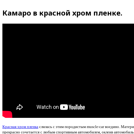
Камаро в красной хром пленке.
Красная хром пленка
слилась с этим породистым muscle-car воедино. Матери
прекрасно сочетается с любым спортивным автомобилем, оклеив автомобиль 