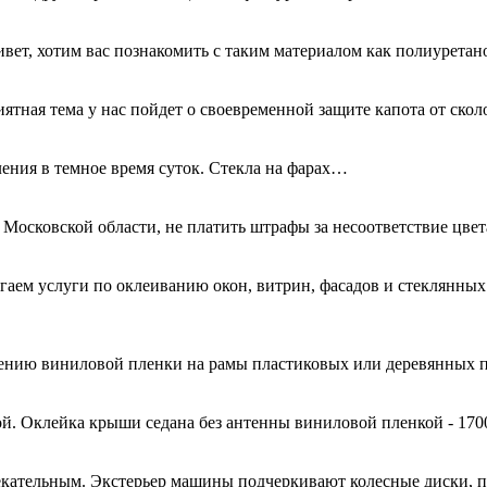
ривет, хотим вас познакомить с таким материалом как полиурета
иятная тема у нас пойдет о своевременной защите капота от ск
ения в темное время суток. Стекла на фарах…
 Московской области, не платить штрафы за несоответствие цве
гаем услуги по оклеиванию окон, витрин, фасадов и стеклянн
есению виниловой пленки на рамы пластиковых или деревянных 
й. Оклейка крыши седана без антенны виниловой пленкой - 170
кательным. Экстерьер машины подчеркивают колесные диски, 