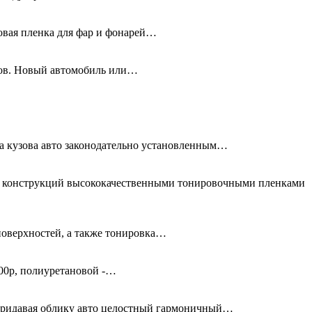
новая пленка для фар и фонарей…
олов. Новый автомобиль или…
та кузова авто законодательно установленным…
ых конструкций высококачественными тонировочными пленками
поверхностей, а также тонировка…
00р, полиуретановой -…
придавая облику авто целостный гармоничный…