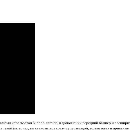
ал был использован Nippon-carbide, в дополнении передний бампер и расшири
в такой материал, вы становитесь сразу суперзвездой, толпы зевак и приятн