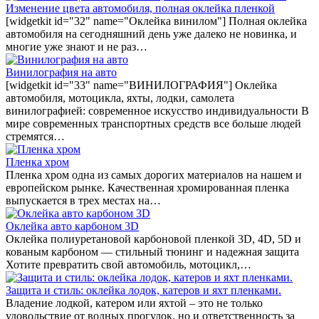
Изменение цвета автомобиля, полная оклейка пленкой
[widgetkit id="32" name="Оклейка винилом"] Полная оклейка
автомобиля на сегодняшний день уже далеко не новинка, и
многие уже знают и не раз…
Винилография на авто
[widgetkit id="33" name="ВИНИЛОГРАФИЯ"] Оклейка
автомобиля, мотоцикла, яхты, лодки, самолета
винилографией: современное искусство индивидуальности В
мире современных транспортных средств все больше людей
стремятся…
Пленка хром
Пленка хром одна из самых дорогих материалов на нашем и
европейском рынке. Качественная хромированная пленка
выпускается в трех местах на…
Оклейка авто карбоном 3D
Оклейка полиуретановой карбоновой пленкой 3D, 4D, 5D и
кованым карбоном — стильный тюнинг и надежная защита
Хотите превратить свой автомобиль, мотоцикл,…
Защита и стиль: оклейка лодок, катеров и яхт пленками.
Владение лодкой, катером или яхтой – это не только
удовольствие от водных прогулок, но и ответственность за