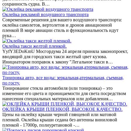
сохранность судна. В…
Оклейка рекламой воздушного транспорта
Современные решения для вашего воздушного транспорта:
оклейка самолетов, вертолетов и дронов авиационной
пленкой В мире авиации стиль и функциональность идут
рука…
Оклейка такси желтой пленкой.
YyfY3EDoKmU Мосгордума 24 апреля приняла законопроект,
вводящий для городских такси желтый цвет кузова.
Инициатором поправок к закону "Легальное такси в…
Тонировка авто, все виды: зеркальная,атермальная, съемная,
по госту.
Тонирование стекла автомобиля (или тонировка) – это
изменение его цвета и проницаемости для света посредством
нанесения специальных материалов или добавления…
ОКЛЕЙКА КРЫШИ ПЛЕНКОЙ, ВЫСОКОЕ КАЧЕСТВО.
Цены на оклейку крыши черной глянцевой или матовой
пленкой. Оклейка крыши седана без антенны виниловой
пленкой - 17000р, полиуретановой -…