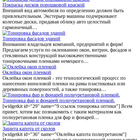
Покраска дисков порошковой краской
Внешний вид автомобиля по определению должен быть
привлекательным. Экстерьер машины подчеркивают
колесные диски, придавая облику авто целостный
гармоничный…
Тонировка фасадов зданий
Вниманию владельцев компаний, предприятий и фирм!
Предлагаем услуги по оклеиванию окон, витрин, фасадов и
стеклянных конструкций высококачественными
тонировочными пленками немецкого…
Оклейка окон пленкой
Оклейка окон пленкой - это технологический процесс по
нанесению виниловой пленки на рамы пластиковых или
деревянных поверхностей, а также тонировка…
Тонировка фар и фонарей полиуретановой пленкой.
[widgetkit id="29" name="9 ссылок тонировка оптики"] Всем
привет, хотим вас познакомить с таким материалом как
полиуретановая пленка для фар и фонарей…
Защита капота от сколов
[widgetkit id="36" name="Оклейка капота полиуретаном"]
Неприятная тема у нас пойдет о своевременной защите капота