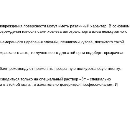
повреждения поверхности могут иметь различный характер. В основном
овреждения наносят сами хозяева автотранспорта из-за неаккуратного
днамеренного царапанья злоумышленниками кузова, покрытого такой
краска его авто, то лучше всего для этой цели подойдет прозрачная
мобиля рекомендуют применять прозрачную полиуретановую пленку.
оизводиться только на специальный раствор «3m» специально
ыта в этой области, то желательно довериться профессионалам. И