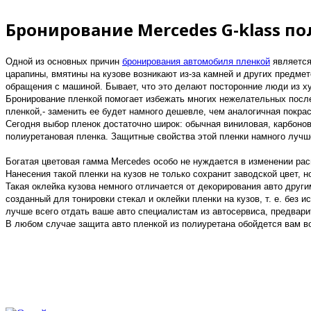
Бронирование Mercedes G-klass п
Одной из основных причин
бронирования автомобиля пленкой
является
царапины, вмятины на кузове возникают из-за камней и других предме
обращения с машиной. Бывает, что это делают посторонние люди из х
Бронирование пленкой помогает избежать многих нежелательных после
пленкой,- заменить ее будет намного дешевле, чем аналогичная покрас
Сегодня выбор пленок достаточно широк: обычная виниловая, карбонов
полиуретановая пленка. Защитные свойства этой пленки намного лучше
Богатая цветовая гамма Mercedes особо не нуждается в изменении ра
Нанесения такой пленки на кузов не только сохранит заводской цвет, 
Такая оклейка кузова немного отличается от декорирования авто друг
созданный для тонировки стекал и оклейки пленки на кузов, т. е. без
лучше всего отдать ваше авто специалистам из автосервиса, предвари
В любом случае защита авто пленкой из полиуретана обойдется вам во