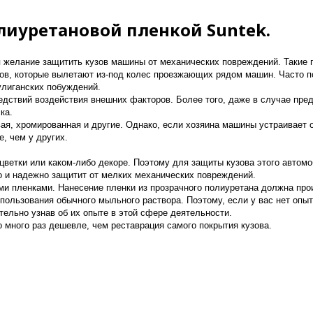
олиуретановой пленкой Suntek.
 желание защитить кузов машины от механических повреждений. Такие 
тов, которые вылетают из-под колес проезжающих рядом машин. Часто п
улиганских побуждений.
дствий воздействия внешних факторов. Более того, даже в случае пре
ка.
ая, хромированная и другие. Однако, если хозяина машины устраивает о
, чем у других.
сцветки или каком-либо декоре. Поэтому для защиты кузова этого авто
но и надежно защитит от мелких механических повреждений.
ими пленками. Нанесение пленки из прозрачного полиуретана должна пр
 использования обычного мыльного раствора. Поэтому, если у вас нет оп
тельно узнав об их опыте в этой сфере деятельности.
 много раз дешевле, чем реставрация самого покрытия кузова.