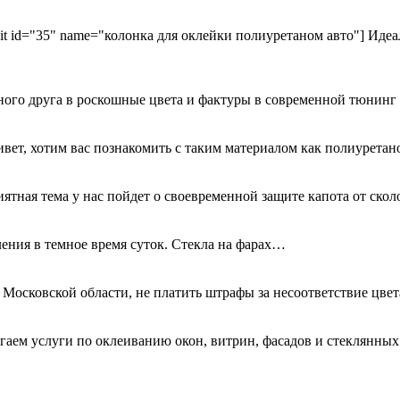
kit id="35" name="колонка для оклейки полиуретаном авто"] Идеа
ного друга в роскошные цвета и фактуры в современной тюнинг
ривет, хотим вас познакомить с таким материалом как полиурета
иятная тема у нас пойдет о своевременной защите капота от ск
ения в темное время суток. Стекла на фарах…
 Московской области, не платить штрафы за несоответствие цве
гаем услуги по оклеиванию окон, витрин, фасадов и стеклянн