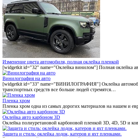
Изменение цвета автомобиля, полная оклейка пленкой
[widgetkit id="32" name="Оклейка винилом"] Полная оклейка а
Винилография на авто
[widgetkit id="33" name="ВИНИЛОГРАФИЯ"] Оклейка автомобил
транспортных средств все больше людей стремятся…
Пленка хром
Пленка хром одна из самых дорогих материалов на нашем и ев
Оклейка авто карбоном 3D
Оклейка полиуретановой карбоновой пленкой 3D, 4D, 5D и ко
Защита и стиль: оклейка лодок, катеров и яхт пленками.