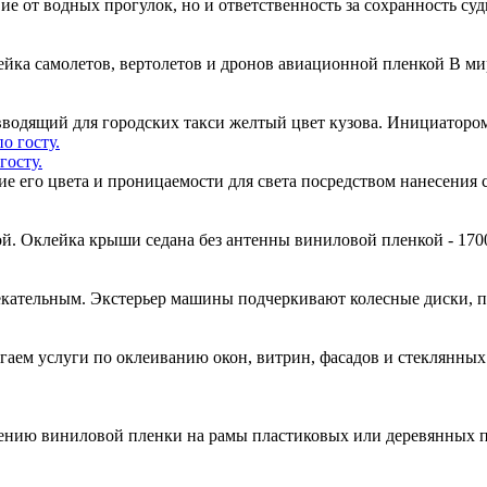
вие от водных прогулок, но и ответственность за сохранность су
ейка самолетов, вертолетов и дронов авиационной пленкой В м
одящий для городских такси желтый цвет кузова. Инициатором
госту.
ние его цвета и проницаемости для света посредством нанесени
й. Оклейка крыши седана без антенны виниловой пленкой - 170
кательным. Экстерьер машины подчеркивают колесные диски, 
гаем услуги по оклеиванию окон, витрин, фасадов и стеклянн
есению виниловой пленки на рамы пластиковых или деревянных 