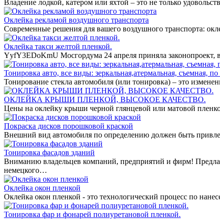
Владение лодкой, катером или яхтой – это не только удовольст
Оклейка рекламой воздушного транспорта
Современные решения для вашего воздушного транспорта: окл
Оклейка такси желтой пленкой.
YyfY3EDoKmU Мосгордума 24 апреля приняла законопроект, вв
Тонировка авто, все виды: зеркальная,атермальная, съемная, по 
Тонирование стекла автомобиля (или тонировка) – это измене
ОКЛЕЙКА КРЫШИ ПЛЕНКОЙ, ВЫСОКОЕ КАЧЕСТВО.
Цены на оклейку крыши черной глянцевой или матовой пленко
Покраска дисков порошковой краской
Внешний вид автомобиля по определению должен быть привле
Тонировка фасадов зданий
Вниманию владельцев компаний, предприятий и фирм! Предла
немецкого…
Оклейка окон пленкой
Оклейка окон пленкой - это технологический процесс по нан
Тонировка фар и фонарей полиуретановой пленкой.