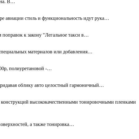
дна. В…
ире авиации стиль и функциональность идут рука…
 поправок к закону "Легальное такси в…
я специальных материалов или добавления…
00р, полиуретановой -…
придавая облику авто целостный гармоничный…
ых конструкций высококачественными тонировочными пленками
поверхностей, а также тонировка…