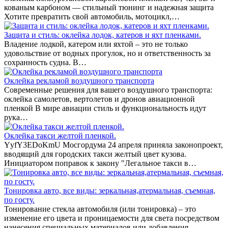
кованым карбоном — стильный тюнинг и надежная защита
Хотите превратить свой автомобиль, мотоцикл,…
Защита и стиль: оклейка лодок, катеров и яхт пленками.
Владение лодкой, катером или яхтой – это не только
удовольствие от водных прогулок, но и ответственность за
сохранность судна. В…
Оклейка рекламой воздушного транспорта
Современные решения для вашего воздушного транспорта:
оклейка самолетов, вертолетов и дронов авиационной
пленкой В мире авиации стиль и функциональность идут
рука…
Оклейка такси желтой пленкой.
YyfY3EDoKmU Мосгордума 24 апреля приняла законопроект,
вводящий для городских такси желтый цвет кузова.
Инициатором поправок к закону "Легальное такси в…
Тонировка авто, все виды: зеркальная,атермальная, съемная,
по госту.
Тонирование стекла автомобиля (или тонировка) – это
изменение его цвета и проницаемости для света посредством
нанесения специальных материалов или добавления…