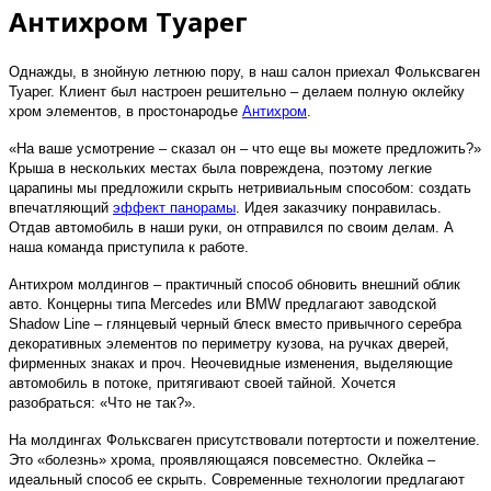
Антихром Туарег
Однажды, в знойную летнюю пору, в наш салон приехал Фольксваген
Туарег. Клиент был настроен решительно – делаем полную оклейку
хром элементов, в простонародье
Антихром
.
«На ваше усмотрение – сказал он – что еще вы можете предложить?»
Крыша в нескольких местах была повреждена, поэтому легкие
царапины мы предложили скрыть нетривиальным способом: создать
впечатляющий
эффект панорамы
. Идея заказчику понравилась.
Отдав автомобиль в наши руки, он отправился по своим делам. А
наша команда приступила к работе.
Антихром молдингов – практичный способ обновить внешний облик
авто. Концерны типа Mercedes или BMW предлагают заводской
Shadow Line – глянцевый черный блеск вместо привычного серебра
декоративных элементов по периметру кузова, на ручках дверей,
фирменных знаках и проч. Неочевидные изменения, выделяющие
автомобиль в потоке, притягивают своей тайной. Хочется
разобраться: «Что не так?».
На молдингах Фольксваген присутствовали потертости и пожелтение.
Это «болезнь» хрома, проявляющаяся повсеместно. Оклейка –
идеальный способ ее скрыть. Современные технологии предлагают