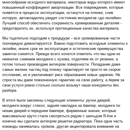
многообразие исходного материала, некоторые виды которого имеют
повышенный коэффициент амортизации. Все повреждения, которые
появятся в процессе эксплуатации, останутся на пленке, сняв
которую, автовладелец увидит состояние молдингов «до оклейки».
Лучший способ обеспечить сохранность хромированным деталям -
предотвратить их, используя протекционные качества материала.
Мы тщательно подходим к процедуре – все хромированные части
поочередно демонтируются. Важно подготовить исходные элементы к
оклейке, иначе срок ее эксплуатации и эстетические преимущества
заметно снизятся. Прежде всего хочется отметить что мы одни из
немногих снимаем молдинги с кузова, отделяем их от резинки, а
потом только производим антихром поверхности. Попадание даже
самых мелких частиц под пленку гарантирует не просто ее скорое
отслоение, но и увеличивает риск образования новых царапин. Не
спроста мы даем пожизненную гарантию на свою работу, а берем за
свои услуги ровно столько сколько возьмут наши конкуренты без
разбора.
В итоге были заклеены следующие элементы: ручки дверей,
молдинги вокруг стекол, задняя накладка на бампер, молдинги по
низам дверей и переднем бампере, фирменные значки, которые
максимально круто стали смотреться рядом с шильдом R-line и
конечно мы сделали антихром решетки радиатора. Пока одна часть
команды занималась хромом, другая акцентировала внимание на