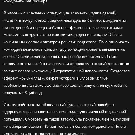
конкуренты без разбора.
В итоге были заклеены следующие элементы: ручки дверей,
молдинги вокруг стекол, задняя накладка на бампер, молдинги по
низам дверей и переднем бампере, фирменные значки, которые
максимально круто стали смотреться рядом с шильдом R-line и
конечно мы сделали антихром решетки радиатора. Пока одна часть
команды занималась хромом, другая акцентировала внимание на
крыше. Сняли релинги, полностью разобрали потолок. Затем
оклеили его пленкой с панорамным эффектом, который достигается
за счет слегка искажающей отражательной поверхности. Создается
эффект «рыбий глаз», секрет которого в угловом изгибе
изображения, а также заклеили зеркала в черную пленку, чтобы не
нарушать общий вид.
Итогом работы стал обновленный Туарег, который приобрел
здоровую агрессивность внешнего вида, увеличенный внутренний
потенциал. Смотреть на такой автомобиль приятнее, чем на типовой
конвейерный вариант. Клиент остался более, чем доволен. По его
словам, результат превзошел его ожидания.