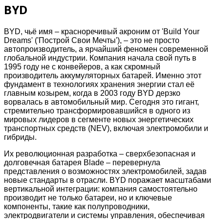
BYD
BYD, чьё имя – красноречивый акроним от 'Build Your
Dreams' ('Построй Свои Мечты'), – это не просто
автопроизводитель, а ярчайший феномен современной
глобальной индустрии. Компания начала свой путь в
1995 году не с конвейеров, а как скромный
производитель аккумуляторных батарей. Именно этот
фундамент в технологиях хранения энергии стал её
главным козырем, когда в 2003 году BYD дерзко
ворвалась в автомобильный мир. Сегодня это гигант,
стремительно трансформировавшийся в одного из
мировых лидеров в сегменте новых энергетических
транспортных средств (NEV), включая электромобили и
гибриды.
Их революционная разработка – сверхбезопасная и
долговечная батарея Blade – перевернула
представления о возможностях электромобилей, задав
новые стандарты в отрасли. BYD поражает масштабами
вертикальной интеграции: компания самостоятельно
производит не только батареи, но и ключевые
компоненты, такие как полупроводники,
электродвигатели и системы управления, обеспечивая