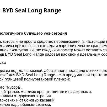
BYD Seal Long Range
нологичного будущего уже сегодня
, который не просто средство передвижения, а настоящий 
амика приковывают взгляды и дарят ни с чем не сравнимое
ной эксплуатации, где каждый километр может оставить свой
аш BYD Seal Long Range радовал вас своим идеальным сос
ска
их из-под колес камней, абразивного песка или мелких ве
ска" для BYD Seal Long Range – это продуманная стратегия
ой глянцевой полиуретановой пленкой:
го "мусора".
ной грязью, мелкими препятствиями и насекомыми.
пинам от дорожного гравия.
рковках и от боковых касаний.
колов над лобовым стеклом.