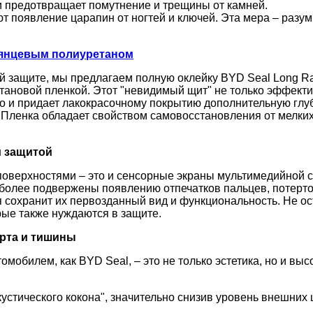
и предотвращает помутнение и трещины от камней.
 появление царапин от ногтей и ключей. Эта мера – разум
лянцевым полиуретаном
ой защите, мы предлагаем полную оклейку BYD Seal Long R
етановой пленкой. Этот "невидимый щит" не только эффект
 и придает лакокрасочному покрытию дополнительную глуби
. Пленка обладает свойством самовосстановления от мелких
й защитой
верхностями – это и сенсорные экраны мультимедийной с
иболее подвержены появлению отпечатков пальцев, потерт
я сохранит их первозданный вид и функциональность. Не о
рые также нуждаются в защите.
орта и тишины
втомобилем, как BYD Seal, – это не только эстетика, но и 
устического кокона", значительно снизив уровень внешних