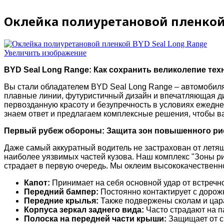
Оклейка полиуретановой пленкой 
Увеличить изображение
BYD Seal Long Range: Как сохранить великолепие тех
Вы стали обладателем BYD Seal Long Range – автомобиля
плавные линии, футуристичный дизайн и впечатляющая дин
первозданную красоту и безупречность в условиях ежеднев
знаем ответ и предлагаем комплексные решения, чтобы в
Первый рубеж обороны: Защита зон повышенного ри
Даже самый аккуратный водитель не застрахован от летящ
наиболее уязвимых частей кузова. Наш комплекс "Зоны ри
страдает в первую очередь. Мы оклеим высококачественн
Капот:
Принимает на себя основной удар от встречно
Передний бампер:
Постоянно контактирует с дорож
Передние крылья:
Также подвержены сколам и цара
Корпуса зеркал заднего вида:
Часто страдают на па
Полоска на передней части крыши:
Защищает от с