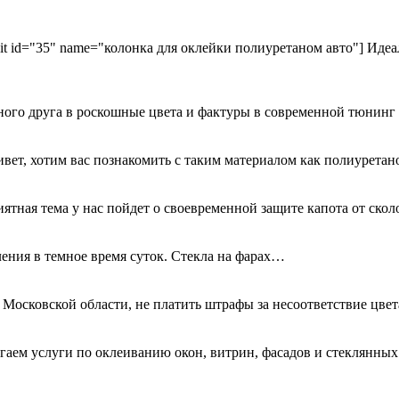
kit id="35" name="колонка для оклейки полиуретаном авто"] Идеа
ного друга в роскошные цвета и фактуры в современной тюнинг
ривет, хотим вас познакомить с таким материалом как полиурета
иятная тема у нас пойдет о своевременной защите капота от ск
ения в темное время суток. Стекла на фарах…
 Московской области, не платить штрафы за несоответствие цве
гаем услуги по оклеиванию окон, витрин, фасадов и стеклянн