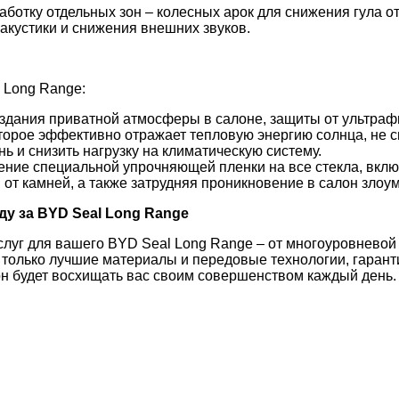
ботку отдельных зон – колесных арок для снижения гула о
кустики и снижения внешних звуков.
 Long Range:
здания приватной атмосферы в салоне, защиты от ультраф
орое эффективно отражает тепловую энергию солнца, не с
ь и снизить нагрузку на климатическую систему.
ние специальной упрочняющей пленки на все стекла, включ
 от камней, а также затрудняя проникновение в салон зло
оду за BYD Seal Long Range
слуг для вашего BYD Seal Long Range – от многоуровневой
только лучшие материалы и передовые технологии, гарант
он будет восхищать вас своим совершенством каждый день