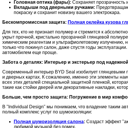
Головная оптика (фары):
Сохраняет прозрачность 
Вкладыши под дверными ручками:
Предотвращают
покраску и сохранит новизну вашего электрокара.
Бескомпромиссная защита:
Полная оклейка кузова г
Для тех, кто не признает полумер и стремится к абсолютн
укрыт прочной, кристально прозрачной глянцевой полиур
химическим реагентам и ультрафиолетовому излучению, но
только что покинул салон, даже спустя годы эксплуатации
автомобилем еще проще.
Забота о деталях: Интерьер и экстерьер под надежно
Современный интерьер BYD Seal изобилует глянцевыми по
и дверных картах. К сожалению, именно эти элементы на
всех этих деталей специальной защитной пленкой, котора
такие как стойки дверей или декоративные накладки, кото
Больше, чем просто защита: Погружение в мир комф
В "Individual Design" мы понимаем, что владение таким а
полный комплекс услуг по шумоизоляции:
Полная шумоизоляция салона
:
Создаст эффект "ак
любимой музыкой без помех.