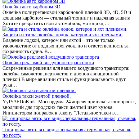
Оклейка авто карбоном 3D
Оклейка полиуретановой карбоновой пленкой 3D, 4D, 5D и
кованым карбоном — стильный тюнинг и надежная защита
Хотите превратить свой автомобиль, мотоцикл,…
Защита и стиль: оклейка лодок, катеров и яхт пленками.
Владение лодкой, катером или яхтой – это не только
удовольствие от водных прогулок, но и ответственность за
сохранность судна. В…
Оклейка рекламой воздушного транспорта
Современные решения для вашего воздушного транспорта:
оклейка самолетов, вертолетов и дронов авиационной
пленкой В мире авиации стиль и функциональность идут
рука…
Оклейка такси желтой пленкой.
YyfY3EDoKmU Мосгордума 24 апреля приняла законопроект,
вводящий для городских такси желтый цвет кузова.
Инициатором поправок к закону "Легальное такси в…
Тонировка авто, все виды: зеркальная,атермальная, съемная,
по госту.