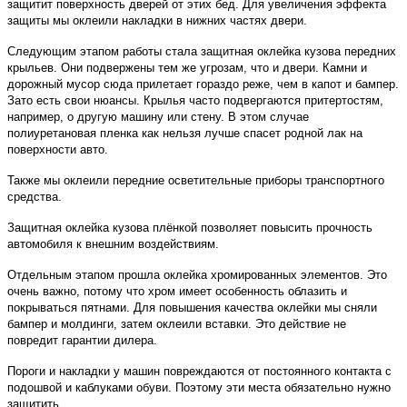
защитит поверхность дверей от этих бед. Для увеличения эффекта
защиты мы оклеили накладки в нижних частях двери.
Следующим этапом работы стала защитная оклейка кузова передних
крыльев. Они подвержены тем же угрозам, что и двери. Камни и
дорожный мусор сюда прилетает гораздо реже, чем в капот и бампер.
Зато есть свои нюансы. Крылья часто подвергаются притертостям,
например, о другую машину или стену. В этом случае
полиуретановая пленка как нельзя лучше спасет родной лак на
поверхности авто.
Также мы оклеили передние осветительные приборы транспортного
средства.
Защитная оклейка кузова плёнкой позволяет повысить прочность
автомобиля к внешним воздействиям.
Отдельным этапом прошла оклейка хромированных элементов. Это
очень важно, потому что хром имеет особенность облазить и
покрываться пятнами. Для повышения качества оклейки мы сняли
бампер и молдинги, затем оклеили вставки. Это действие не
повредит гарантии дилера.
Пороги и накладки у машин повреждаются от постоянного контакта с
подошвой и каблуками обуви. Поэтому эти места обязательно нужно
защитить.