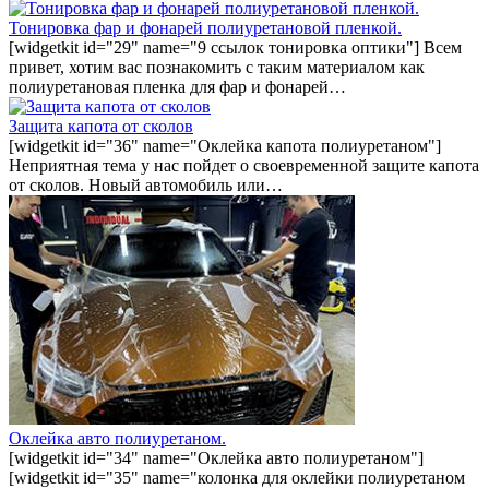
Тонировка фар и фонарей полиуретановой пленкой.
[widgetkit id="29" name="9 ссылок тонировка оптики"] Всем
привет, хотим вас познакомить с таким материалом как
полиуретановая пленка для фар и фонарей…
Защита капота от сколов
[widgetkit id="36" name="Оклейка капота полиуретаном"]
Неприятная тема у нас пойдет о своевременной защите капота
от сколов. Новый автомобиль или…
Оклейка авто полиуретаном.
[widgetkit id="34" name="Оклейка авто полиуретаном"]
[widgetkit id="35" name="колонка для оклейки полиуретаном