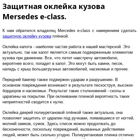
Защитная оклейка кузова
Mersedes e-class.
К нам обратился владелец Mercedes e-class с намерением сделать
защитную оклейку кузова
плёнкой.
Оклейка капота - наиболее частая работа в нашей мастерской. Это
актуально, так как капот является самым подверженным элементом
кузова при движении. Все, что летит навстречу автомобилю,
вероятнее всего, попадет в капот. Это могут быть камни, песок,
наледь с крыш большегрузных автомобилей, насекомые и прочее.
Передний бампер также подвержен ударам и разрушению. В
основном повреждения возникают в результате пескоструя, высоких
бордюров и насекомых. Результат таких столкновений - сколы и
царапины на покрытии. При оклеивании пленкой вероятность таких
неприятностей сводится к нулю.
Оклейка дверей полиуретановой плёнкой также актуальна, она
позволяет защитить от царапин под ручками, появившиеся от ногтей,
молний замков, сумок. Здесь список можно продолжать до
бесконечности, поскольку повреждений, вызванных действиями
людей, может быть сколько угодно. Полиуретановая пленка отлично