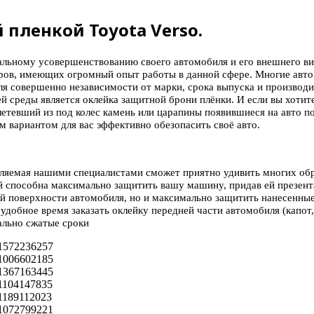
пленкой Toyota Verso.
льному усовершенствованию своего автомобиля и его внешнего вид
ов, имеющих огромный опыт работы в данной сфере. Многие авто 
я совершенно независимости от марки, срока выпуска и производи
й среды является оклейка защитной брони плёнки. И если вы хоти
етевший из под колес камень или царапины появившиеся на авто п
 вариантом для вас эффективно обезопасить своё авто.
вляемая нашими специалистами сможет приятно удивить многих об
 способна максимально защитить вашу машину, придав ей презента
ой поверхности автомобиля, но и максимально защитить нанесенны
удобное время заказать оклейку передней части автомобиля (капот, 
ально сжатые сроки