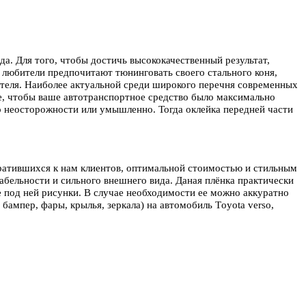
а. Для того, чтобы достичь высококачественный результат,
любители предпочитают тюнинговать своего стального коня,
теля. Наиболее актуальной среди широкого перечня современных
те, чтобы ваше автотранспортное средство было максимально
о неосторожности или умышленно. Тогда оклейка передней части
ратившихся к нам клиентов, оптимальной стоимостью и стильным
бельности и сильного внешнего вида. Даная плёнка практически
е под ней рисунки. В случае необходимости ее можно аккуратно
бампер, фары, крылья, зеркала) на автомобиль Тoyota verso,