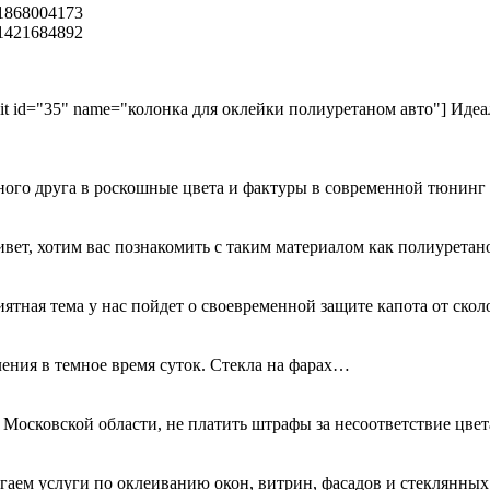
kit id="35" name="колонка для оклейки полиуретаном авто"] Идеа
ного друга в роскошные цвета и фактуры в современной тюнинг
ривет, хотим вас познакомить с таким материалом как полиурета
иятная тема у нас пойдет о своевременной защите капота от ск
ения в темное время суток. Стекла на фарах…
 Московской области, не платить штрафы за несоответствие цве
гаем услуги по оклеиванию окон, витрин, фасадов и стеклянн