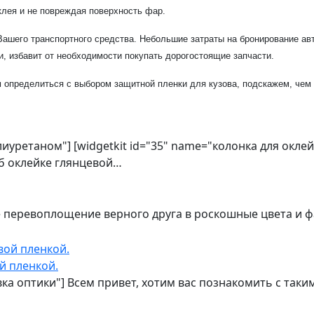
клея и не повреждая поверхность фар.
ашего транспортного средства. Небольшие затраты на бронирование авт
и, избавит от необходимости покупать дорогостоящие запчасти.
 определиться с выбором защитной пленки для кузова, подскажем, чем
олиуретаном"] [widgetkit id="35" name="колонка для окл
об оклейке глянцевой…
е перевоплощение верного друга в роскошные цвета и 
й пленкой.
овка оптики"] Всем привет, хотим вас познакомить с та