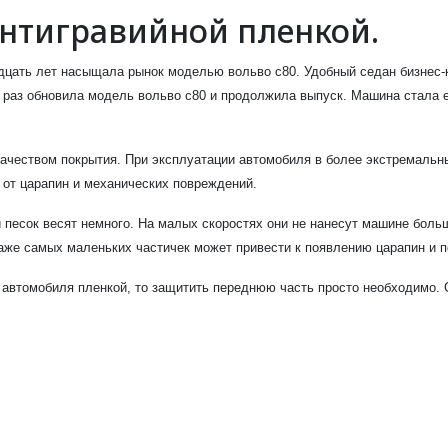
антигравийной пленкой.
цать лет насыщала рынок моделью вольво с80. Удобный седан бизнес-
й раз обновила модель вольво с80 и продолжила выпуск. Машина стала 
качеством покрытия. При эксплуатации автомобиля в более экстремальн
 от царапин и механических повреждений.
песок весят немного. На малых скоростях они не нанесут машине больш
даже самых маленьких частичек может привести к появлению царапин и 
 автомобиля пленкой, то защитить переднюю часть просто необходимо. 