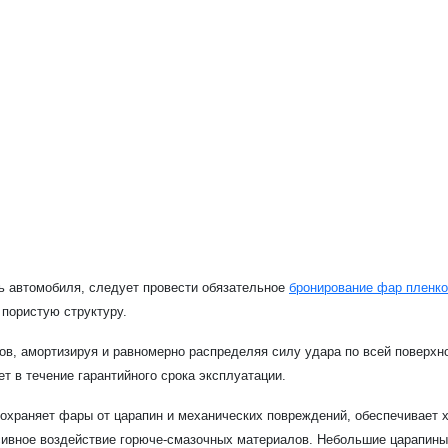
ь автомобиля, следует провести обязательное
бронирование фар пленк
пористую структуру.
в, амортизируя и равномерно распределяя силу удара по всей поверхн
ет в течение гарантийного срока эксплуатации.
охраняет фары от царапин и механических повреждений, обеспечивает
ссивное воздействие горюче-смазочных материалов. Небольшие царапины 