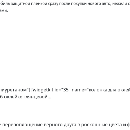
ль защитной пленкой сразу после покупки нового авто, нежели со
нами.
олиуретаном"] [widgetkit id="35" name="колонка для окл
об оклейке глянцевой…
е перевоплощение верного друга в роскошные цвета и 