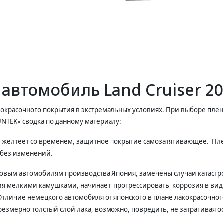
автомобиль Land Cruiser 2
кокрасочного покрытия в экстремальных условиях. При выборе пле
UNTEK» сводка по данному материалу:
е желтеет со временем, защитное покрытие самозатягивающее. Пл
т без изменений.
овым автомобилям производства Япония, замечены случаи катастр
ния мелкими камушками, начинает прогрессировать коррозия в виде
личие немецкого автомобиля от японского в плане лакокрасочного
резмерно толстый слой лака, возможно, повредить, не затрагивая о