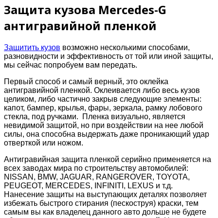
Защита кузова Mercedes-G
антигравийной пленкой
Защитить кузов
возможно несколькими способами,
разновидности и эффективность от той или иной защиты,
мы сейчас попробуем вам передать.
Первый способ и самый верный, это оклейка
антигравийной пленкой. Оклеивается либо весь кузов
целиком, либо частично закрыв следующие элементы:
капот, бампер, крылья, фары, зеркала, рамку лобового
стекла, под ручками. Пленка визуально, является
невидимой защитой, но при воздействии на нее любой
силы, она способна выдержать даже проникающий удар
отверткой или ножом.
Антигравийная защита пленкой серийно применяется на
всех заводах мира по строительству автомобилей:
NISSAN
,
BMW
,
JAGUAR
,
RANGE
ROVER
,
TOYOTA
,
PEUGEOT
,
MERCEDES
,
INFINITI
,
LEXUS
и т.д.
Нанесение защиты на выступающих деталях позволяет
избежать быстрого стирания (пескоструя) краски, тем
самым вы как владелец данного авто дольше не будете