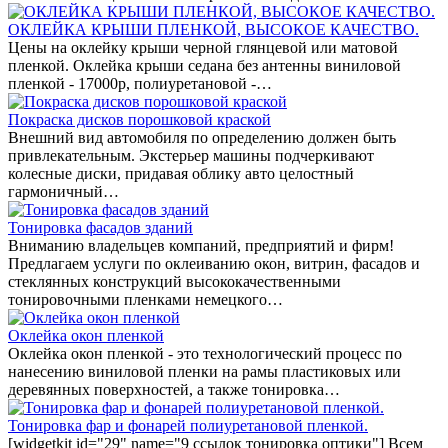
ОКЛЕЙКА КРЫШИ ПЛЕНКОЙ, ВЫСОКОЕ КАЧЕСТВО.
Цены на оклейку крыши черной глянцевой или матовой
пленкой. Оклейка крыши седана без антенны виниловой
пленкой - 17000р, полиуретановой -…
Покраска дисков порошковой краской
Внешний вид автомобиля по определению должен быть
привлекательным. Экстерьер машины подчеркивают
колесные диски, придавая облику авто целостный
гармоничный…
Тонировка фасадов зданий
Вниманию владельцев компаний, предприятий и фирм!
Предлагаем услуги по оклеиванию окон, витрин, фасадов и
стеклянных конструкций высококачественными
тонировочными пленками немецкого…
Оклейка окон пленкой
Оклейка окон пленкой - это технологический процесс по
нанесению виниловой пленки на рамы пластиковых или
деревянных поверхностей, а также тонировка…
Тонировка фар и фонарей полиуретановой пленкой.
[widgetkit id="29" name="9 ссылок тонировка оптики"] Всем