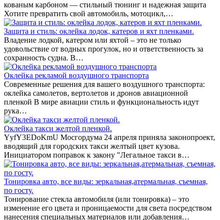
кованым карбоном — стильный тюнинг и надежная защита
Хотите превратить свой автомобиль, мотоцикл,…
Защита и стиль: оклейка лодок, катеров и яхт пленками.
Владение лодкой, катером или яхтой – это не только
удовольствие от водных прогулок, но и ответственность за
сохранность судна. В…
Оклейка рекламой воздушного транспорта
Современные решения для вашего воздушного транспорта:
оклейка самолетов, вертолетов и дронов авиационной
пленкой В мире авиации стиль и функциональность идут
рука…
Оклейка такси желтой пленкой.
YyfY3EDoKmU Мосгордума 24 апреля приняла законопроект,
вводящий для городских такси желтый цвет кузова.
Инициатором поправок к закону "Легальное такси в…
Тонировка авто, все виды: зеркальная,атермальная, съемная,
по госту.
Тонирование стекла автомобиля (или тонировка) – это
изменение его цвета и проницаемости для света посредством
нанесения специальных материалов или добавления…