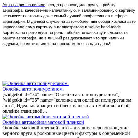
Аэрография на виниле
всегда превосходила ручную работу
аэрографа, качественно напечатанную, и заламинированную картинку
не сможет повторить даже самый лучший профессионал в сфере
аэрографии. В данном случае на автомобиле
mini
cooper
хозяйка авто
нарисовала сама картинку в иллюстраторе в жанре
hand
-
made
.
Картинка не претендует на роль : обойти по качеству и сложности
работу аэрографа, но в лишний раз доказывает что при наличии
задумки, воплотить идею на пленке можно за один день!!
Оклейка авто полиуретаном.
[widgetkit id="34" name="Оклейка авто полиуретаном"]
[widgetkit id="35" name="колонка для оклейки полиуретаном
авто"] Идеальная защита и блеск вашего автомобиля: всё об
оклейке глянцевой…
Оклейка автомобиля матовой пленкой
Оклейка матовой пленкой авто – изящное перевоплощение
верного друга в роскошные цвета и фактуры в современной