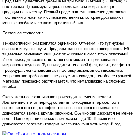
Среди них существует деление на три типа: 1) эконом; 2) литые; 3)
плоттерные; 4) премиум. Здесь представлена возрастающая
градация по качеству. Первый представитель наименее долговечен.
Последний относится к суперкачественным, которые доставляют
меньше проблем и создают креативный вид.
Поэтапная технология
Технологически они крепятся одинаково. Отметим, что тут нужны
знания и искусные руки. Предварительно готовится поверхность. Её
тщательно отмывают, очищают от жировых и смолистых отложений.
И вот приходит время ответственного момента: приклеивания
избранного шедевра. Тут пригодится тепловой фен, валик, салфетка.
Процедура слегка напоминает наклейку знакомой солнцезащиты.
Непреложное требование – не допустить складок, тем более пузырей.
Материал прекрасно растягивается, что немаловажно на сложных
изгибах.
Окончательное схватывание происходит в течение недели.
Желательно в этот период оставить помощника в гараже. Коль
ничего вечного нет, а эффект новизны постепенно приедается,
допускается замена другим рисунком. Обычно они держатся не менее
5 лет. При покрытии специальном лаком – до 10. В принципе,
допускается освежать колорит железного коня хоть каждый год!