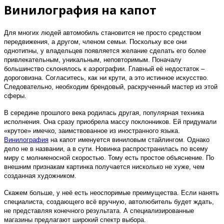
Винилография на капот
Для многих людей автомобиль становится не просто средством
передвижения, а другом, членом семьи. Поскольку все они
однотипны, у владельцев появляется желание сделать его более
привлекательным, уникальным, неповторимым. Поначалу
большинство склонялось к аэрографии. Главный её недостаток –
дороговизна. Согласитесь, как ни крути, а это истинное искусство.
Следовательно, необходим брендовый, раскрученный мастер из этой
сферы.
В середине прошлого века родилась другая, популярная техника
исполнения. Она сразу приобрела массу поклонников. Ей придумали
«крутое» имечко, заимствованное из иностранного языка.
Винилография
на капот именуется виниловым стайлингом. Однако
дело не в названии, а в сути. Новинка распространилась по всему
миру с молниеносной скоростью. Тому есть простое объяснение. По
внешним признакам картинка получается нисколько не хуже, чем
созданная художником.
Скажем больше, у неё есть неоспоримые преимущества. Если нанять
специалиста, создающего всё вручную, автолюбитель будет ждать,
не представляя конечного результата. А специализированные
магазины предлагают широкий спектр выбора.