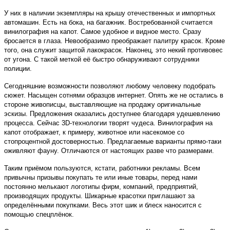
У них в наличии экземпляры на крышу отечественных и импортных
автомашин. Есть на бока, на багажник. Востребованной считается
винилография на капот. Самое удобное и видное место. Сразу
бросается в глаза. Невообразимо преображает палитру красок. Кроме
того, она служит защитой лакокрасок. Наконец, это некий противовес
от угона. С такой меткой её быстро обнаруживают сотрудники
полиции.
Сегодняшние возможности позволяют любому человеку подобрать
сюжет. Насыщен сотнями образцов интернет. Опять же не остались в
стороне живописцы, выставляющие на продажу оригинальные
эскизы. Предложения оказались доступнее благодаря удешевлению
процесса. Сейчас 3D-технологии творят чудеса. Винилография на
капот отображает, к примеру, животное или насекомое со
стопроцентной достоверностью. Предлагаемые варианты прямо-таки
оживляют фауну. Отличаются от настоящих разве что размерами.
Таким приёмом пользуются, кстати, работники рекламы. Всем
привычны призывы покупать те или иные товары, перед нами
постоянно мелькают логотипы фирм, компаний, предприятий,
производящих продукты. Шикарные красотки приглашают за
определёнными покупками. Весь этот шик и блеск наносится с
помощью спецплёнок.