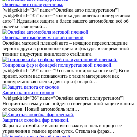
Оклейка авто полиуретаном.
[widgetkit id="34" name="Оклейка авто полиуретаном"]
[widgetkit id="35" name="колонка для оклейки полиуретаном
авто"] Идеальная защита и блеск вашего автомобиля: всё об
оклейке глянцевой…
Оклейка автомобиля матовой пленкой
Оклейка матовой пленкой авто – изящное перевоплощение
верного друга в роскошные цвета и фактуры в современной
тюнинг индустрии винилового стайлинга.
Тонировка фар и фонарей полиуретановой пленкой.
[widgetkit id="29" name="9 ссылок тонировка оптики"] Всем
привет, хотим вас познакомить с таким материалом как
полиуретановая пленка для фар и фонарей…
Защита капота от сколов
[widgetkit id="36" name="Оклейка капота полиуретаном"]
Неприятная тема у нас пойдет о своевременной защите капота
от сколов. Новый автомобиль или…
Защитная оклейка фар пленкой.
Фары в автомобиле выполняют важную роль в процессе
управления в темное время суток. Стекла на фарах…