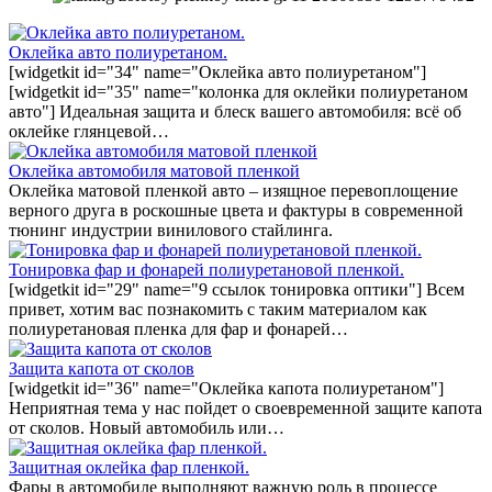
Оклейка авто полиуретаном.
[widgetkit id="34" name="Оклейка авто полиуретаном"]
[widgetkit id="35" name="колонка для оклейки полиуретаном
авто"] Идеальная защита и блеск вашего автомобиля: всё об
оклейке глянцевой…
Оклейка автомобиля матовой пленкой
Оклейка матовой пленкой авто – изящное перевоплощение
верного друга в роскошные цвета и фактуры в современной
тюнинг индустрии винилового стайлинга.
Тонировка фар и фонарей полиуретановой пленкой.
[widgetkit id="29" name="9 ссылок тонировка оптики"] Всем
привет, хотим вас познакомить с таким материалом как
полиуретановая пленка для фар и фонарей…
Защита капота от сколов
[widgetkit id="36" name="Оклейка капота полиуретаном"]
Неприятная тема у нас пойдет о своевременной защите капота
от сколов. Новый автомобиль или…
Защитная оклейка фар пленкой.
Фары в автомобиле выполняют важную роль в процессе