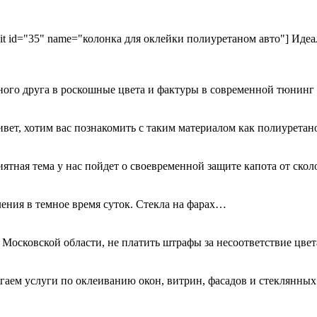
kit id="35" name="колонка для оклейки полиуретаном авто"] Идеа
ного друга в роскошные цвета и фактуры в современной тюнинг
ривет, хотим вас познакомить с таким материалом как полиурета
иятная тема у нас пойдет о своевременной защите капота от ск
ения в темное время суток. Стекла на фарах…
 Московской области, не платить штрафы за несоответствие цве
гаем услуги по оклеиванию окон, витрин, фасадов и стеклянн