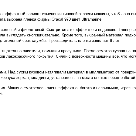
 но эффектный вариант изменения типовой окраски машины, чтобы она 
а выбрана пленка фирмы Oracal 970 цвет Ultramarine.
в зеленый и фиолетовый. Смотрится это эффектно и недешево. Глянцево
а выглядеть сногсшибательно. Кроме того, выбранный материал подход
 длительный срок службы. Производитель пленки заявляет 8 лет.
тщательно очистили, помыли и просушили. После осмотра кузова на на
ков лакокрасочного покрытия. Сняли с поверхности машины все, что мог
ми. Над сухим кузовом натягивали материал в миллиметрах от поверхно
 корпуса зеркал, молдинги, установлены на место снятые перед работо
ил. Машина смотрелась очень эффектно, богато и непривычно, играя кр
й.